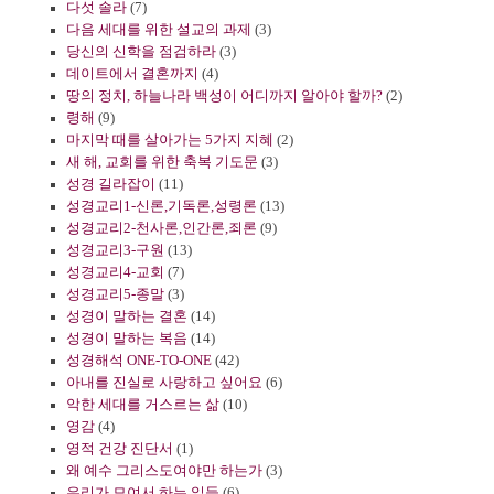
다섯 솔라
(7)
다음 세대를 위한 설교의 과제
(3)
당신의 신학을 점검하라
(3)
데이트에서 결혼까지
(4)
땅의 정치, 하늘나라 백성이 어디까지 알아야 할까?
(2)
령해
(9)
마지막 때를 살아가는 5가지 지혜
(2)
새 해, 교회를 위한 축복 기도문
(3)
성경 길라잡이
(11)
성경교리1-신론,기독론,성령론
(13)
성경교리2-천사론,인간론,죄론
(9)
성경교리3-구원
(13)
성경교리4-교회
(7)
성경교리5-종말
(3)
성경이 말하는 결혼
(14)
성경이 말하는 복음
(14)
성경해석 ONE-TO-ONE
(42)
아내를 진실로 사랑하고 싶어요
(6)
악한 세대를 거스르는 삶
(10)
영감
(4)
영적 건강 진단서
(1)
왜 예수 그리스도여야만 하는가
(3)
우리가 모여서 하는 일들
(6)