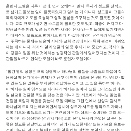
훈련자 모델을 다루기 전에, 먼저 오해하지 말자. 목사가 성도를 전적으
로 섬기고 돌보는 일이 잘못되었다고 말하는 게 아니다. 성도들이 그들의
목회자에게 기도를 요청하고 영적 돌봄을 요구하는 것도 잘못된 것이 아
니다. 교회 규모가 생기면 소그룹이 필요한 것도 맞고, 회중이 커지고 다
양해질수록 찬양, 말씀 등 다양한 사역이 은사 있는 이들에게 맡겨지면서
더 매력적인 모습으로 변하기도 한다. 마샬과 페인이 \<격자와 덩굴>에
서 주목하는 문제는 단순히 시대와 교회 성장에 따라 목회 관점이 바뀌었
다는 게 아니다. 격자의 일과 덩굴의 일 중 후자가 더 중요하고, 격자의 일
이 덩굴의 일을 위한 것이라는 성경적인 관점에서 멀어졌다는 것이다. 그
관점을 바르게 인식한 모델이 바로 훈련자 모델이다.
“참된 영적 성장은 오직 성령께서 하나님의 말씀을 사람들의 마음에 적
용하실 때 온다”라는 명제가 지금껏 이 책이 강조해 온 원리다. 우리가 할
수 있는 일은 말씀을 부지런히 전달하는 것이고, 그 일을 통하여 하나님
이 하시는 일이 영적으로 자라나게 하시는 일이다. 모든 그리스도인이 주
일 설교를 전달할 책임을 갖는 것은 아니지만, 서로에게 하나님 말씀을
전달할 책임과 특권을 갖는다. 주일 예배는 그런 면에서 찬양과 감사로
하나님께 드려지는 예배이면서 동시에 성도가 서로를 영적으로 자라나
도록 기도와 말씀으로 섬기는 훈련장이 된다. 성도는 소비하러 교회 오는
것이 아니라 생산하러(성장시키러) 교회 온다. 목사의 과업은 잘 준비된
좋은 설교를 전달하고 교회 여러 관리가 필요한 대상 또는 기관을 손보는
것이 아니다. 겉으로 볼 때 비슷한 일을 하는 것처럼 보일지도 모르지만,