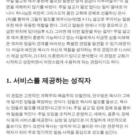
주일 설교로 제자 훈련에 필요한 충분한 영적 공급이 이루어질까? 이 질
문을 곡해하지 않기를 바란다. 주일 설교가 필요 없다는 말이 절대로 아
니다. 하나님은 여전히 그리스도의 몸인 교회에 은혜로 선물하신 은사
(자)를 통하여 그들의 필요를 채우시는데(엡 4:11), 설교로 주어지는 말씀
또한 매우 유용한 역할을 한다. 그리고 말씀은 언제나 가장 중요하고 긴
급한 위치에 있다(딤후 4;2). 그러면 왜 이런 질문을 하는 걸까? 주일 설교
로 제자 훈련이 충분히 가능하다고 믿는 이들에게서 지금껏 심층 리뷰해
온 격자와 덩굴의 관계를 바라보는 특별한 관점을 발견할 수 있기 때문이
다. 마샬과 페인은 목사가 자신의 역할을 생각하는 주요 관점으로 1) 서비
스 제공 성직자, 2) CEO, 3) 훈련자가 있다고 분석했다. 이 관점은 교회가
시작하고 성장하면서 자연스럽게 수용하게 되는 관점이기도 하다.
1. 서비스를 제공하는 성직자
이 관점은 고전적인 개혁주의-복음주의 모델인데, 안수받은 목사가 그에
게 맡겨진 양들을 목양하는 것이다. 양들은 목사의 필요를 돌보고, 목사
는 양들의 필요를 제공한다(고전 9:14). 주일 설교 및 성례 집례 등을 통하
여 말씀을 먹인다. 주일 모임을 조직하고 운영하고, 세례식, 결혼식, 장례
식 등의 서비스를 제공한다. 심방 및 상담으로 더 친밀하게 개인적으로
돌보기도 한다. 요컨대 목사는 ‘성직자’라고 불리든 아니든 전문적인 사
역자가 되어 주로 정기적인 말씀 사역을 중심으로 성도를 섬긴다.