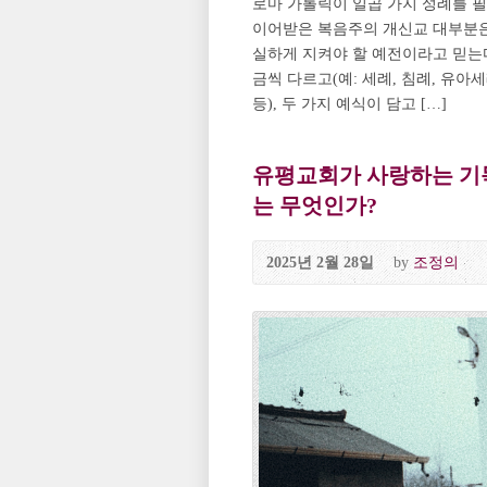
로마 가톨릭이 일곱 가지 성례를 
이어받은 복음주의 개신교 대부분은
실하게 지켜야 할 예전이라고 믿는다: 세
금씩 다르고(예: 세례, 침례, 유아세
등), 두 가지 예식이 담고 […]
유평교회가 사랑하는 기독
는 무엇인가?
2025년 2월 28일
by
조정의