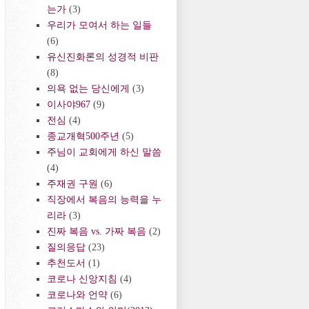
는가
(3)
우리가 모여서 하는 일들
(6)
유신진화론의 성경적 비판
(8)
의욕 없는 당신에게
(3)
이사야967
(9)
전심
(4)
종교개혁500주년
(5)
주님이 교회에게 하신 말씀
(4)
주재권 구원
(6)
직장에서 복음의 능력을 누
리라
(3)
진짜 복음 vs. 가짜 복음
(2)
질의응답
(23)
추천도서
(1)
코로나 신앙지침
(4)
코로나와 언약
(6)