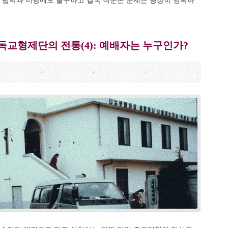
운 핍박과 비방에도 불구하고 결국 직분론 문제는 굉장히 명확하
교형제단의 전통(4): 예배자는 누구인가?