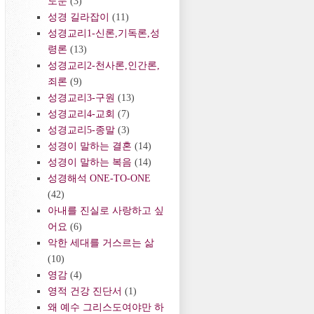
도문
(3)
성경 길라잡이
(11)
성경교리1-신론,기독론,성
령론
(13)
성경교리2-천사론,인간론,
죄론
(9)
성경교리3-구원
(13)
성경교리4-교회
(7)
성경교리5-종말
(3)
성경이 말하는 결혼
(14)
성경이 말하는 복음
(14)
성경해석 ONE-TO-ONE
(42)
아내를 진실로 사랑하고 싶
어요
(6)
악한 세대를 거스르는 삶
(10)
영감
(4)
영적 건강 진단서
(1)
왜 예수 그리스도여야만 하