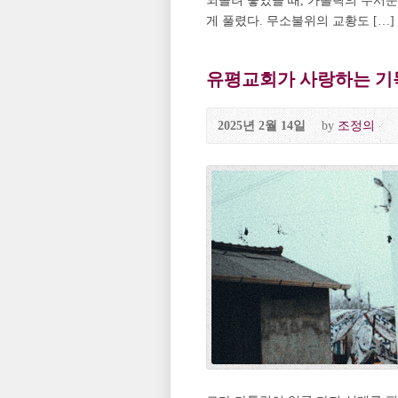
되돌려 놓았을 때, 가톨릭의 무서
게 풀렸다. 무소불위의 교황도 […]
유평교회가 사랑하는 기독
2025년 2월 14일
by
조정의