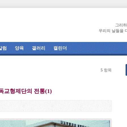
그리하
우리의 날들을 
칼럼
양육
갤러리
캘린더
5
항목
독교형제단의 전통(1)