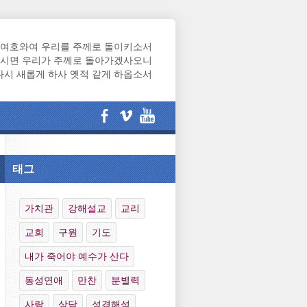
여호와여 우리를 주께로 돌이키소서
시면 우리가 주께로 돌아가겠사오니
다시 새롭게 하사 옛적 같게 하옵소서
태그
가치관
강해설교
교리
교회
구원
기도
내가 죽어야 예수가 산다
동성연애
만찬
분별력
사랑
상담
성경해석