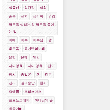
성육신
성탄절
성화
순종
신학
심리학
영감
영혼을 살리는 말 영혼을 죽이
는 말
예배
예수
예수님
왕
외로움
요게벳의노래
율법
은혜
인간
자녀양육
자녀 양육
전도
정치
종말론
죄
죄론
진리
질의응답
천사
출애굽
크리스마스
포르노그래피
하나님의 뜻
회중예배