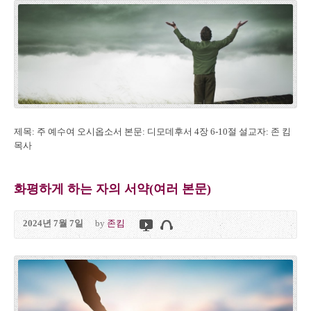
제목: 주 예수여 오시옵소서 본문: 디모데후서 4장 6-10절 설교자: 존 킴
목사
화평하게 하는 자의 서약(여러 본문)
2024년 7월 7일
by
존킴