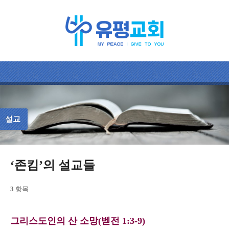
설교
‘존킴’의 설교들
3
항목
그리스도인의 산 소망(벧전 1:3-9)