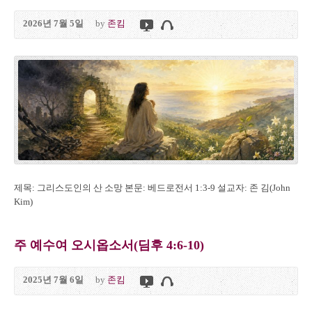
2026년 7월 5일
by
존킴
제목: 그리스도인의 산 소망 본문: 베드로전서 1:3-9 설교자: 존 김(John
Kim)
주 예수여 오시옵소서(딤후 4:6-10)
2025년 7월 6일
by
존킴