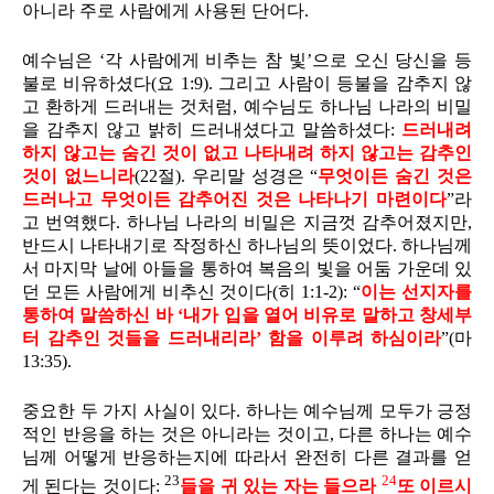
아니라 주로 사람에게 사용된 단어다.
예수님은 ‘각 사람에게 비추는 참 빛’으로 오신 당신을 등
불로 비유하셨다(요 1:9). 그리고 사람이 등불을 감추지 않
고 환하게 드러내는 것처럼, 예수님도 하나님 나라의 비밀
을 감추지 않고 밝히 드러내셨다고 말씀하셨다:
드러내려
하지 않고는 숨긴 것이 없고 나타내려 하지 않고는 감추인
것이 없느니라
(22절). 우리말 성경은 “
무엇이든 숨긴 것은
드러나고 무엇이든 감추어진 것은 나타나기 마련이다
”라
고 번역했다. 하나님 나라의 비밀은 지금껏 감추어졌지만,
반드시 나타내기로 작정하신 하나님의 뜻이었다. 하나님께
서 마지막 날에 아들을 통하여 복음의 빛을 어둠 가운데 있
던 모든 사람에게 비추신 것이다(히 1:1-2): “
이는 선지자를
통하여 말씀하신 바 ‘내가 입을 열어 비유로 말하고
창세부
터 감추인 것들을 드러내리라
’ 함을 이루려 하심이라
”(마
13:35).
중요한 두 가지 사실이 있다. 하나는 예수님께 모두가 긍정
적인 반응을 하는 것은 아니라는 것이고, 다른 하나는 예수
님께 어떻게 반응하는지에 따라서 완전히 다른 결과를 얻
23
24
게 된다는 것이다:
들을 귀 있는 자는 들으라
또 이르시