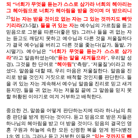
되 “너희가 무엇을 듣는가 스스로 삼가라 너희의 헤아리는
그 헤아림으로 너희가 헤아림을 받을 것이며 더 받으리니
25
있는 자는 받을 것이요 없는 자는 그 있는 것까지도 빼앗
기리라
(23-5절)
.
들을 귀 있는 자
는 예수님의 가르침을 듣고
믿음으로 그분을 따른다(좋은 땅). 그러나 들을 귀 없는 자
는 듣고도 깨닫지 못하고 예수님과 다른 것을 저울질하다
가 결국 예수님을 버리고 다른 것을 좇는다(길가, 돌밭, 가
시떨기). 예수님은 “
너희가 무엇을 듣는가 스스로 삼가
라
”라고 말씀하셨는데(“
듣는 말을 새겨들으라
”
, 우리말 성
경), 그것을 한 단어로 “
헤아림
”(‘측량’, ‘저울질’)이라고 하
셨다. 말씀을 대할 때, 우리 마음은 저울질한다. 말씀을 진
리로 받을 것인지 거짓으로 배척할 것인지를 판단한다. 들
을 귀 있는 자는 계속해서 예수님 말씀을 진리로 믿고 새겨
듣지만, 들을 귀 없는 자는 저울질 끝에 그 말씀을 믿지 못
할 허황된 이야기로 여겨 거부하고 배척한다.
중요한 건, 말씀을 어떻게 판단하는지에 따라 하나님의 최
종 판단을 받게 된다는 것이다. 듣고 믿음으로 받은 자들은
하나님의 헤아림을 받고 더 받을 것이다. 믿음의 결국인 영
혼 구원과 하늘에 속한 모든 신령한 복을 얻게 된다(벧전
1:9; 엡 1:3). 그러나 듣고 거부한 이들은 “
있는 것까지도 빼