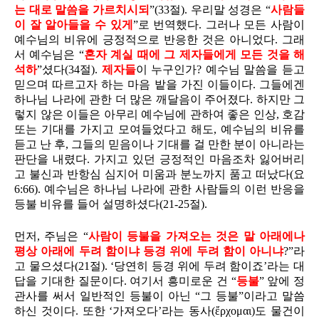
는 대로
말씀을 가르치시되
”(33절). 우리말 성경은 “
사람들
이 잘 알아들을 수 있게
”로 번역했다. 그러나 모든 사람이
예수님의 비유에 긍정적으로 반응한 것은 아니었다. 그래
서 예수님은 “
혼자 계실 때에
그 제자들에게
모든 것을 해
석하
”셨다(34절).
제자들
이 누구인가? 예수님 말씀을 듣고
믿으며 따르고자 하는 마음 밭을 가진 이들이다. 그들에겐
하나님 나라에 관한 더 많은 깨달음이 주어졌다. 하지만 그
렇지 않은 이들은 아무리 예수님에 관하여 좋은 인상, 호감
또는 기대를 가지고 모여들었다고 해도, 예수님의 비유를
듣고 난 후, 그들의 믿음이나 기대를 걸 만한 분이 아니라는
판단을 내렸다. 가지고 있던 긍정적인 마음조차 잃어버리
고 불신과 반항심 심지어 미움과 분노까지 품고 떠났다(요
6:66). 예수님은 하나님 나라에 관한 사람들의 이런 반응을
등불 비유를 들어 설명하셨다(21-25절).
먼저, 주님은 “
사람이 등불을 가져오는 것은 말 아래에나
평상 아래에 두려 함이냐 등경 위에 두려 함이 아니냐
?”라
고 물으셨다(21절). ‘당연히 등경 위에 두려 함이죠’라는 대
답을 기대한 질문이다. 여기서 흥미로운 건 “
등불
” 앞에 정
관사를 써서 일반적인 등불이 아닌 “그 등불”이라고 말씀
하신 것이다. 또한 ‘가져오다’라는 동사(ἔρχομαι)도 물건이