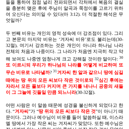
들을 통하여 점점 널리 전파되면서 각처에서 복음의 결실
을 충분히 맺은 후에 주님이 알곡과 쭉정이를 고르기 위하
여 오신다는 의미일 수 있다(마 3:12). 더 적절한 해석은 무
엇일까?
두 번째 비유는 개인의 영적 성숙에 더 강조점이 있다. 그리
고 본문의 마지막 비유는 ‘겨자씨 비유’로도 불리는데(30-
32절), 여기서 강조하는 것은 개인이 아니라 하나님 나라
전체의 처음과 나중이다. 그 나라가 처음엔 지극히 작고 약
30
해 보여도 나중엔 엄청나게 크고 강해질 것이란 말이다:
또 이르시되 우리가 하나님의 나라를 어떻게 비교하며 또
31
무슨 비유로 나타낼까
?
겨자씨 한 알과 같으니 땅에 심길
32
때에는 땅 위의 모든 씨보다 작은 것이로되
심긴 후에는
자라서 모든 풀보다 커지며 큰 가지를 내나니 공중의 새들
이 그 그늘에 깃들일 만큼 되느니라
(30-32절).
어떤 사람은 이 말씀 때문에 성경을 불신하게 되었다고 한
다. “
겨자씨
”가 “
땅 위의 모든 씨보다 작은 것
”이 아니기 때
문이다. 그러나 예수님이 비유를 들어 말씀하실 때, 이스라
엘 땅에서 가장 작은 씨는 겨자씨가 맞았다. 또한 예수님은