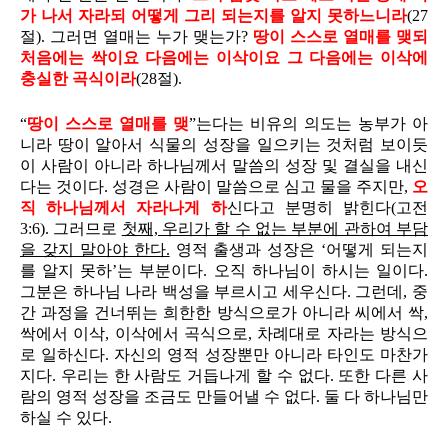
가 나서 자라되 어떻게 그리 되는지를 알지 못하느니라
(27
절). 그러면 열매는 누가 맺는가?
땅이 스스로 열매를 맺되
처음에는 싹이요 다음에는 이삭이요 그 다음에는 이삭에
충실한 곡식이라
(28절).
“
땅이 스스로 열매를 맺
”는다는 비유의 의도는 농부가 아
니라 땅이 알아서 식물의 성장을 일으키는 것처럼 보이듯
이 사람이 아니라 하나님께서 말씀의 성장 및 결실을 내신
다는 것이다. 성경은 사람이 말씀으로 심고 물을 주지만,
오
직 하나님께서 자라나게 하
신다고 분명히 밝힌다(고전
3:6). 그러므로
첫째, 우리가 할 수 없는 부분에 관하여 부담
을 갖지 말아야 한다.
영적 출생과 성장은 ‘어떻게 되는지
를 알지 못하’는 부분이다. 오직 하나님이 하시는 일이다.
그분은 하나님 나라 백성을 부르시고 세우신다. 그런데, 중
간 과정을 건너뛰는 희한한 방식으로가 아니라 씨에서 싹,
싹에서 이삭, 이삭에서 곡식으로, 차례대로 자라는 방식으
로 일하신다. 자신의 영적 성장뿐만 아니라 타인도 마찬가
지다. 우리는 한 사람도 거듭나게 할 수 없다. 또한 다른 사
람의 영적 성장을 조금도 만들어낼 수 없다. 둘 다 하나님만
하실 수 있다.