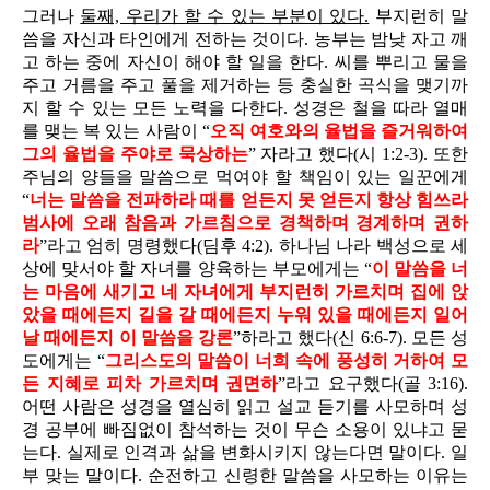
그러나
둘째, 우리가 할 수 있는 부분이 있다.
부지런히 말
씀을 자신과 타인에게 전하는 것이다. 농부는 밤낮 자고 깨
고 하는 중에 자신이 해야 할 일을 한다. 씨를 뿌리고 물을
주고 거름을 주고 풀을 제거하는 등 충실한 곡식을 맺기까
지 할 수 있는 모든 노력을 다한다. 성경은 철을 따라 열매
를 맺는 복 있는 사람이 “
오직 여호와의 율법을 즐거워하여
그의 율법을 주야로 묵상하는
” 자라고 했다(시 1:2-3). 또한
주님의 양들을 말씀으로 먹여야 할 책임이 있는 일꾼에게
“
너는 말씀을 전파하라 때를 얻든지 못 얻든지 항상 힘쓰라
범사에 오래 참음과 가르침으로 경책하며 경계하며 권하
라
”라고 엄히 명령했다(딤후 4:2). 하나님 나라 백성으로 세
상에 맞서야 할 자녀를 양육하는 부모에게는 “
이 말씀을 너
는 마음에 새기고 네 자녀에게 부지런히 가르치며 집에 앉
았을 때에든지 길을 갈 때에든지 누워 있을 때에든지 일어
날 때에든지 이 말씀을 강론
”하라고 했다(신 6:6-7). 모든 성
도에게는 “
그리스도의 말씀이 너희 속에 풍성히 거하여 모
든 지혜로 피차 가르치며 권면하
”라고 요구했다(골 3:16).
어떤 사람은 성경을 열심히 읽고 설교 듣기를 사모하며 성
경 공부에 빠짐없이 참석하는 것이 무슨 소용이 있냐고 묻
는다. 실제로 인격과 삶을 변화시키지 않는다면 말이다. 일
부 맞는 말이다. 순전하고 신령한 말씀을 사모하는 이유는