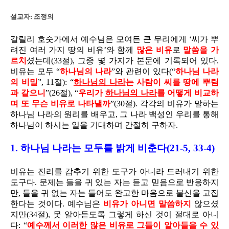
설교자: 조정의
갈릴리 호숫가에서 예수님은 모여든 큰 무리에게 ‘씨가 뿌
려진 여러 가지 땅의 비유’와 함께
많은 비유
로
말씀을 가
르치
셨는데(33절), 그중 몇 가지가 본문에 기록되어 있다.
비유는 모두 “
하나님의 나라
”와 관련이 있다(“
하나님 나라
의 비밀
”, 11절): “
하나님의 나라
는 사람이 씨를 땅에 뿌림
과 같으니
”(26절), “
우리가
하나님의 나라
를 어떻게 비교하
며 또 무슨 비유로 나타낼까
”(30절). 각각의 비유가 말하는
하나님 나라의 원리를 배우고, 그 나라 백성인 우리를 통해
하나님이 하시는 일을 기대하며 간절히 구하자.
1. 하나님 나라는 모두를 밝게 비춘다(21-5, 33-4)
비유는 진리를 감추기 위한 도구가 아니라 드러내기 위한
도구다. 문제는 들을 귀 있는 자는 듣고 믿음으로 반응하지
만, 들을 귀 없는 자는 들어도 완고한 마음으로 불신을 고집
한다는 것이다. 예수님은
비유가 아니면 말씀하지
않으셨
지만(34절), 못 알아듣도록 그렇게 하신 것이 절대로 아니
다: “
예수께서 이러한 많은 비유로
그들이 알아들을 수 있