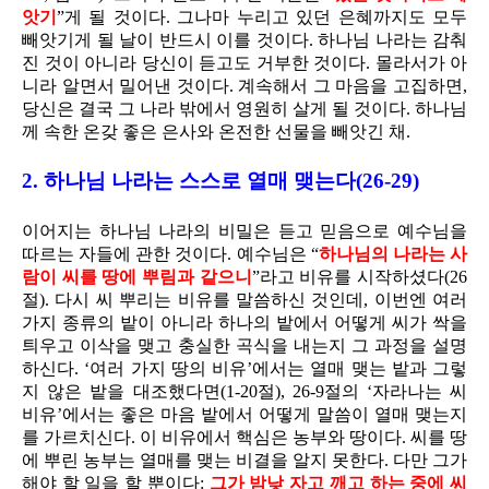
앗기
”게 될 것이다. 그나마 누리고 있던 은혜까지도 모두
빼앗기게 될 날이 반드시 이를 것이다. 하나님 나라는 감춰
진 것이 아니라 당신이 듣고도 거부한 것이다. 몰라서가 아
니라 알면서 밀어낸 것이다. 계속해서 그 마음을 고집하면,
당신은 결국 그 나라 밖에서 영원히 살게 될 것이다. 하나님
께 속한 온갖 좋은 은사와 온전한 선물을 빼앗긴 채.
2. 하나님 나라는 스스로 열매 맺는다(26-29)
이어지는 하나님 나라의 비밀은 듣고 믿음으로 예수님을
따르는 자들에 관한 것이다. 예수님은 “
하나님의 나라는 사
람이 씨를 땅에 뿌림과 같으니
”라고 비유를 시작하셨다(26
절). 다시 씨 뿌리는 비유를 말씀하신 것인데, 이번엔 여러
가지 종류의 밭이 아니라 하나의 밭에서 어떻게 씨가 싹을
틔우고 이삭을 맺고 충실한 곡식을 내는지 그 과정을 설명
하신다. ‘여러 가지 땅의 비유’에서는 열매 맺는 밭과 그렇
지 않은 밭을 대조했다면(1-20절), 26-9절의 ‘자라나는 씨
비유’에서는 좋은 마음 밭에서 어떻게 말씀이 열매 맺는지
를 가르치신다. 이 비유에서 핵심은 농부와 땅이다. 씨를 땅
에 뿌린 농부는 열매를 맺는 비결을 알지 못한다. 다만 그가
해야 할 일을 할 뿐이다:
그가 밤낮 자고 깨고 하는 중에 씨