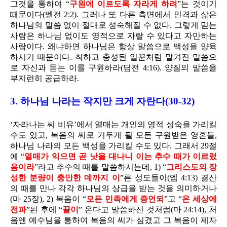
그것을 통하여 “
구원에 이르도록 자라게 하려
”는 것이기
때문이다(벧전 2:2). 그러나 또 다른 측면에서 인격과 삶은
하나님의 말씀 없이 절대로 성숙해질 수 없다. 그렇게 믿는
사람은 하나님 없이도 영적으로 자랄 수 있다고 자만하는
사람이다. 왜냐하면 하나님은 항상 말씀으로 백성을 양육
하시기 때문이다. 착하고 충성된 일꾼처럼 맡겨진 말씀으
로 자신과 듣는 이를 구원하라(딤전 4:16). 양질의 말씀을
부지런히 공급하라.
3. 하나님 나라는 작지만 크게 자란다(30-32)
‘자라나는 씨 비유’에서 열매는 개인의 영적 성숙을 가리킬
수도 있고, 복음의 씨로 거두게 될 모든 구원받은 영혼들,
하나님 나라의 모든 백성을 가리킬 수도 있다. 그래서 29절
에 “
열매가 익으면 곧 낫을 대나니 이는 추수 때가 이르렀
음이라
”라고 추수의 때를 말씀하시는데, 1) “
그리스도의 장
성한 분량이 충만한 데까지 이
”른 성도들이(엡 4:13) 결산
의 때를 만나 각각 하나님의 상급을 받는 것을 의미하거나
(마 25장), 2) 복음이 “
모든 민족에게 증언되
”고 “
온 세상에
전파
”된 후에 “
끝이
” 온다고 말씀하신 것처럼(마 24:14), 처
음엔 예수님을 통하여 복음의 씨가 심겼고 그 복음이 제자