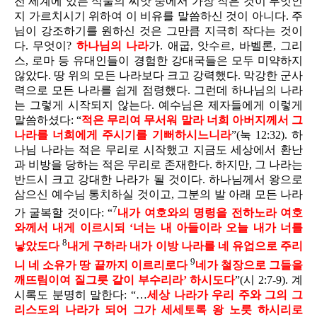
전 세계에 있는 식물의 씨앗 중에서 가장 작은 것이 무엇인
지 가르치시기 위하여 이 비유를 말씀하신 것이 아니다. 주
님이 강조하기를 원하신 것은 그만큼 지극히 작다는 것이
다. 무엇이?
하나님의 나라
가. 애굽, 앗수르, 바벨론, 그리
스, 로마 등 유대인들이 경험한 강대국들은 모두 미약하지
않았다. 땅 위의 모든 나라보다 크고 강력했다. 막강한 군사
력으로 모든 나라를 쉽게 점령했다. 그런데 하나님의 나라
는 그렇게 시작되지 않는다. 예수님은 제자들에게 이렇게
말씀하셨다: “
적은 무리여 무서워 말라 너희 아버지께서 그
나라를 너희에게 주시기를 기뻐하시느니라
”(눅 12:32). 하
나님 나라는 적은 무리로 시작했고 지금도 세상에서 환난
과 비방을 당하는 적은 무리로 존재한다. 하지만, 그 나라는
반드시 크고 강대한 나라가 될 것이다. 하나님께서 왕으로
삼으신 예수님 통치하실 것이고, 그분의 발 아래 모든 나라
7
가 굴복할 것이다: “
내가 여호와의 명령을 전하노라 여호
와께서 내게 이르시되 ‘너는 내 아들이라 오늘 내가 너를
8
낳았도다
내게 구하라 내가 이방 나라를 네 유업으로 주리
9
니 네 소유가 땅 끝까지 이르리로다
네가 철장으로 그들을
깨뜨림이여 질그릇 같이 부수리라’ 하시도다
”(시 2:7-9). 계
시록도 분명히 말한다: “…
세상 나라가 우리 주와 그의 그
리스도의 나라가 되어 그가 세세토록 왕 노릇 하시리로