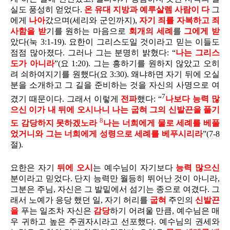
실도 풍성히 얻었다.
온 유대 지방과 예루살렘 사람이 다
그
에게
나아
갔으며(세리와 군인까지),
자기 죄를 자복하고
죄
사함을 받
기를 원하는 마음으로
회개의 세례
를
그에게 받
았다(눅 3:1-19). 요한이 그리스도일 것이라고 믿는 이들도
점점 많아졌다. 그러나 그는 분명히 밝혔다: “
나는 그리스
도가 아니라
”(요 1:20). 그는 흥하기를 원하지 않았고 오히
려 쇠하여지기를 원했다(요 3:30). 왜냐하면 자기 뒤에 오실
분을 소개하고 그 길을 준비하는 것을 자신의 사명으로 여
7
겼기 때문이다. 그래서 이렇게
전파
했다: “
나보다 능력 많
으신 이가 내 뒤에 오시나니 나는 굽혀 그의 신발끈을 풀기
8
도 감당하지 못하겠노라
나는 너희에게 물로 세례를 베풀
었거니와 그는 너희에게 성령으로 세례를 베푸시리라
”(7-8
절).
요한은 자기
뒤에
오시
는 예수님이 자기보다
능력
많으신
분이라고 믿었다. 단지 능력만 월등히 뛰어난 것이 아니라,
그분은 주님, 자신은 그 발밑에서 섬기는 종으로 여겼다. 그
래서 노예가 응당 했던 일, 자기 허리를
굽혀
주인의
신발끈
을
푸는 일조차 자신은
감당
하기 어려울 만큼, 예수님은 매
우 귀하고 높은 주권자시라고 선포했다. 예수님의 권세와