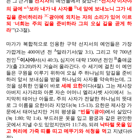
는 그 근거를
선지자
의 예언들에서 찾았다:
선지자 이사야
A
B
의 글에 “
보라 내가 내 사자를
네 앞에 보내노니
그가 네
3C
길을 준비하리라
광야에 외치는 자의 소리가 있어 이르
되
‘
너희는 주의 길을 준비하라 그의 오실 길을 곧게 하
라
’”(2-3절).
마가가 복합적으로 인용한 구약 선지서의 예언들은 가장
A
가깝게는 400여년 전
말라기서(말 3:1), 그리고 약 700년
C
B
전인
이사야
서(사 40:3), 심지어 대략 1500년 전인
출애굽
기(출 23:20)까지 거슬러 올라간다. 수 세기에 걸친 이 예언
들은 구원을 이루기 위하여 오실 주 하나님의 앞길을 준비
하러 앞서 보내심을 받을 하나님의 사자를 약속하는데, 그
것을 성취한 인물이 바로
세례 요한
이다(4절). 그는 제사장
아버지 사가랴와 아론 자손 어머니 엘리사벳 사이에서
느
지막히 태어난 아들로, 주의 사자가 전달한 하나님의 뜻대
로 그 이름을 요한이라 지었다(눅 1:5-13). 요한은 제사장 가
문에서 태어났지만 거의 평생을 “
빈들
”(
광야
)에서 살았다
(눅 1:80; 막 1:4). 부드러운 옷을 입고 왕궁과 같은 편안한
곳에서 지낼 수도 있었지만(마 11:7-8), 되려
낙타털 옷을 입
고 허리에 가죽 띠를 띠고 메뚜기와 석청을 먹
고 지냈다(6
절).