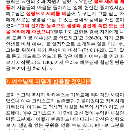
능력은 요한의 것과 차원이 달랐다. 요한은
물로 세례를 베
풀
어 사람들의 마음을 돌이키는 일에 헌신한 종이었지만,
예수님은
성령으로 세례를 베
풀어 누구든지 그를 믿는 자
에게 새로운 생명을 주실 수 있는 권세와 능력을 가진 분이
셨다: “
그의 신기한 능력으로
생명
과 경건에 속한 모든 것
을 우리에게 주셨으니
”(벧후 1:3). 요한은 결국 자기에게 나
온 모든 이를 예수님께로 인도하고(요 3:26-30), 자기 모든
인생을 바쳐 예수님을 열정적으로 소개하는 일을 마친 후,
그분을 위하여 자기 목숨까지 바쳤다(막 6:14-29). 그의 말
을 듣고 베드로와 안드레 등 많은 이들이 예수님을 믿고 따
르기 시작했고(요 1:40), 이제 우리도 예수님께 합당한 반응
을 보여야 할 차례이다.
2. 예수님께 어떻게 반응할 것인가?
로마 최고의 역사가 타키투스는 기독교에 적대적인 사람이
었으나 예수 그리스도가 실존했던 인물이었다고 정직하게
기록했다. 마가는 그 역사적 사실을 복음의 시작이라고 선
포했다. 예수 그리스도가 이 땅에 오신 것이 분명한 사실인
만큼 그분에게 어떻게 반응하느냐에 따라서 당신은 성령으
로 새 생명을 얻는 구원을 얻을 수도 있고, 반대로 그분을