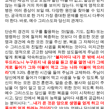
교제는 세상의 친교 모임과 별반 다를 바 없고, 일상은 믿지
않는 이들과 거의 차이를 보이지 않는다. 이렇게 영적으로
병든 여러 증상이 보일 때, 다양한 원인을 찾아볼 수 있지
만, 궁극적으로 한 가지 가장 중대한 문제를 반드시 다루어
야 한다. 바로, 예수 그리스도와 당신의 관계다.
단순히 경건의 도구를 활용하는 것(말씀, 기도, 집회) 또는
명령하신 것에 철저히 복종하는 것보다 더 중요한 것은 생
명과 경건에 속한 모든 것을 주신 분, 복음 그 자체이신 예
수 그리스도와 친밀한 사귐을 회복하는 것이다. 미지근한
신앙, 영적으로 곤고한 상태에 처한 성도들에게 주님은 어
떻게 회복을 약속하셨는가? “
볼지어다 내가 문 밖에 서서
두드리노니 누구든지 내 음성을 듣고 문을 열면 내가 그에
게로 들어가 그와 더불어 먹고 그는 나와 더불어 먹으리
라
”(계 3:20). 충분한 시간을 들여 주님과 교제하라. 주님이
당신에게로 들어가 더불어 먹고 사귐을 누릴 수 있도록. 당
신이 하는 모든 경건 훈련과, 말씀 순종, 봉사와 섬김이 주
님을 더 많이 알고 믿고 사랑하기 위한 것이 되도록 하라.
예수 그리스도는 당신을 위한 복음을 이미 시작하신 분이
시고, 당신 안에서 복음의 능력을 날마다 새롭게 공급하시
는 분이시다: “…
내가 온 것은 양으로 생명을 얻게 하고 더
풍성히 얻게 하려는 것이라
”(요 10:10). 언제나 당신에게 필