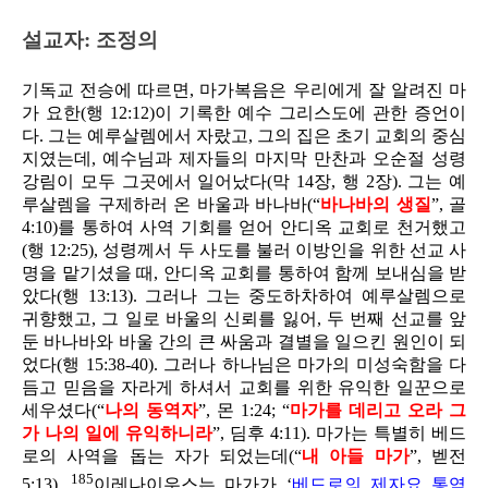
설교자: 조정의
기독교 전승에 따르면, 마가복음은 우리에게 잘 알려진 마
가 요한(행 12:12)이 기록한 예수 그리스도에 관한 증언이
다. 그는 예루살렘에서 자랐고, 그의 집은 초기 교회의 중심
지였는데, 예수님과 제자들의 마지막 만찬과 오순절 성령
강림이 모두 그곳에서 일어났다(막 14장, 행 2장). 그는 예
루살렘을 구제하러 온 바울과 바나바(“
바나바의 생질
”, 골
4:10)를 통하여 사역 기회를 얻어 안디옥 교회로 천거했고
(행 12:25), 성령께서 두 사도를 불러 이방인을 위한 선교 사
명을 맡기셨을 때, 안디옥 교회를 통하여 함께 보내심을 받
았다(행 13:13). 그러나 그는 중도하차하여 예루살렘으로
귀향했고, 그 일로 바울의 신뢰를 잃어, 두 번째 선교를 앞
둔 바나바와 바울 간의 큰 싸움과 결별을 일으킨 원인이 되
었다(행 15:38-40). 그러나 하나님은 마가의 미성숙함을 다
듬고 믿음을 자라게 하셔서 교회를 위한 유익한 일꾼으로
세우셨다(“
나의 동역자
”, 몬 1:24; “
마가를 데리고 오라 그
가 나의 일에 유익하니라
”, 딤후 4:11). 마가는 특별히 베드
로의 사역을 돕는 자가 되었는데(“
내 아들 마가
”, 벧전
185
5:13),
이레나이우스는 마가가 ‘
베드로의 제자요 통역