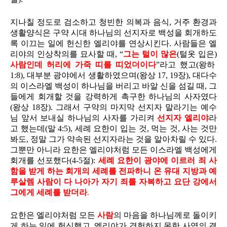
지나칠 정도로 검소하고 청빈한 의복과 음식, 거주 환경과
생활양식은 구약 시대 하나님의 선지자로 백성을 회개하도
록 이끄는 일에 헌신한 엘리야를 연상시킨다. 사람들은 엘
리야의 인상착의를 묘사할 때, “
그는 털이 많은
(털옷 입은)
사람인데 허리에 가죽 띠를 띠었더이다
”라고 했고(왕하
1:8), 대부분 광야에서 생활하였으며(왕상 17, 19장), 대다수
의 이스라엘 백성이 하나님을 버리고 바알 신을 섬길 때, 그
들에게 회개할 것을 강력하게 촉구한 하나님의 사자였다
(왕상 18장). 그래서 구약의 마지막 선지자 말라기는 예수
님 앞서 보내실 하나님의 사자를 가리켜
선지자 엘리야
라
고 했는데(말 4:5), 세례 요한이 입는 것, 먹는 것, 사는 것만
봐도, 정말 그가 약속된 선지자라는 것을 알아차릴 수 있다.
그뿐만 아니라 요한은 엘리야처럼 모든 이스라엘 백성에게
회개를 선포했다(4-5절):
세례 요한이 광야에 이르러 죄 사
함을 받게 하는 회개의 세례를 전파하니 온 유대 지방과 예
루살렘 사람이 다 나아가 자기 죄를 자복하고 요단 강에서
그에게 세례를 받더라
.
요한은 엘리야처럼 모든
사람
의 마음을 하나님께로 돌이키
게 하는 일에 헌신했고, 엘리야가 경험하지 못한 사역의 결