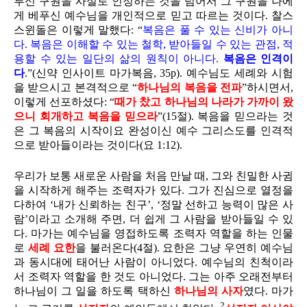
루신 구원을 사실로 인정하는 것을 넘어서 그 구원을 나에
게 베푸신 예수님을 개인적으로 믿고 따르는 것이다. 찰스
스윈돌은 이렇게 말했다: “
복음은 풀 수 있는 신비가 아니
다. 복음은 이해할 수 있는 철학, 받아들일 수 있는 관점, 적
용할 수 있는 일단의 삶의 원칙이 아니다.
복음은 인격이
다
.”(신약 인사이트 마가복음, 35p). 예수님도 세례와 시험
을 받으시고 본격적으로 “
하나님의 복음을 전파
”하시면서,
이렇게 선포하셨다: “
때가 찼고 하나님의 나라가 가까이 왔
으니 회개하고
복음을 믿으라
”(15절). 복음을 믿으라는 것
은 그 복음의 시작이요 완성이신 예수 그리스도를 인격적
으로 받아들이라는 것이다(요 1:12).
우리가 보통 새로운 사람을 처음 만날 때, 그와 친밀한 사귐
을 시작하게 해주는 조력자가 있다. 그가 진심으로 열정을
다하여 ‘내가 신뢰하는 친구’, ‘정말 선하고 능력이 많은 사
람’이라고 소개해 주면, 더 쉽게 그 사람을 받아들일 수 있
다. 마가는 예수님을 영접하도록 조력자 역할을 하는 인물
로
세례 요한
을 불러온다(4절). 요한은 그냥 우연히 예수님
과 동시대에 태어난 사람이 아니었다. 예수님의 친척이라
서 조력자 역할을 한 것도 아니었다. 그는 아주 오래전부터
하나님이 그 일을 하도록 택하신
하나님의 사자
였다. 마가
2