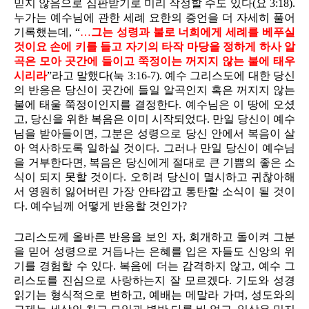
믿지 않음으로 심판받기로 미리 작정할 수도 있다(요 3:18).
누가는 예수님에 관한 세례 요한의 증언을 더 자세히 풀어
기록했는데, “
…
그는 성령과 불로 너희에게 세례를 베푸실
것이요 손에 키를 들고 자기의 타작 마당을 정하게 하사 알
곡은 모아 곳간에 들이고 쭉정이는 꺼지지 않는 불에 태우
시리라
”라고 말했다(눅 3:16-7). 예수 그리스도에 대한 당신
의 반응은 당신이 곳간에 들일 알곡인지 혹은 꺼지지 않는
불에 태울 쭉정이인지를 결정한다. 예수님은 이 땅에 오셨
고, 당신을 위한 복음은 이미 시작되었다. 만일 당신이 예수
님을 받아들이면, 그분은 성령으로 당신 안에서 복음이 살
아 역사하도록 일하실 것이다. 그러나 만일 당신이 예수님
을 거부한다면, 복음은 당신에게 절대로 큰 기쁨의 좋은 소
식이 되지 못할 것이다. 오히려 당신이 멸시하고 귀찮아해
서 영원히 잃어버린 가장 안타깝고 통탄할 소식이 될 것이
다. 예수님께 어떻게 반응할 것인가?
그리스도께 올바른 반응을 보인 자, 회개하고 돌이켜 그분
을 믿어 성령으로 거듭나는 은혜를 입은 자들도 신앙의 위
기를 경험할 수 있다. 복음에 더는 감격하지 않고, 예수 그
리스도를 진심으로 사랑하는지 잘 모르겠다. 기도와 성경
읽기는 형식적으로 변하고, 예배는 메말라 가며, 성도와의