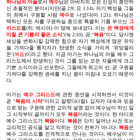
하나님의 아들
로서
예수
님은 아버지의 모든 신성이 충만하
신 초월적인 분이시지만(골 2:9; 요 1:14), 자기 백성을 그들
의 죄에서 구원할 사람
예수
로 나셨다(마 1:21). 하나님은
택하신 모든 자를 구원하실 종으로 특별히 기름 부으신
그
리스도
를(히: 메시야) 이 땅에 보내셨다. 이는
온 백성에게
미칠 큰 기쁨의 좋은 소식
”(눅 2:10), 곧 “
복음
”이다. 당시엔
세상을 변화시킬 강력한 힘으로 자기 백성에게 많은 유익
을 가져다줄 통치자가 탄생한 소식을 가리켜 ‘유앙겔리
온’(
복음
)이라고 했다. 지금 마가는 하나님의 아들 예수 그
리스도께서 탄생하신 것이 그를 믿는 모든 자들에게 크고
기쁜 소식이라고 선포한다. 그들에게 최고의 선, 곧 구원을
가져다줄 강력한 권세를 지닌 왕이 마침내 오셨기 때문이
다.
마가는
예수 그리스도
에 관한 증언을 시작하면서 이것이
곧 “
복음의 시작
”이라고 알렸다(1절). 십자가 대속과 믿음
으로 얻는 구원에 관한 교리적 설명 없이 예수님이 하신 일
그 시작부터 끝까지가 모두
복음
이라는 것이다. 한 마디로
예수 그리스도가
복음
이다.
복음
은 단지 일어난 사건 또는
교리적인 공식을 알고 익히는 것이 전부가 아니다.
복음
은
예수 그리스도를 인격적으로 만나는 것이다. 예수님이 이