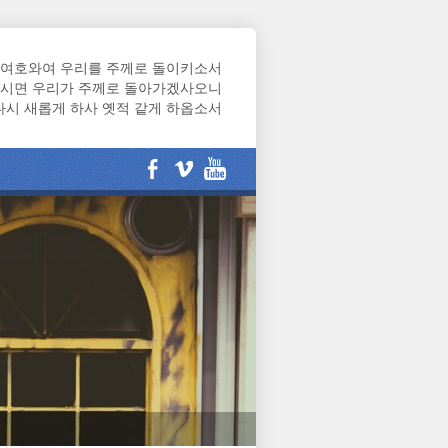
여호와여 우리를 주께로 돌이키소서
시면 우리가 주께로 돌아가겠사오니
다시 새롭게 하사 옛적 같게 하옵소서