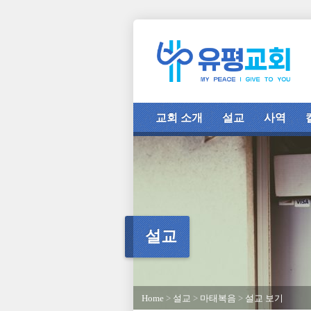
교회 소개
설교
사역
설교
Home
>
설교
>
마태복음
>
설교 보기