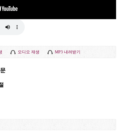
생
오디오 재생
MP3 내려받기
 문
4절