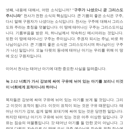
넷째, 내용에 대해서, 어떤 소식입니까? “
구주가 나셨으니 곧 그리스도
주시니라
” 천사가 전한 소식의 핵심입니다. 큰 기쁨의 좋은 소식은 구주,
다시 말해 구원자가 나셨다는 소식입니다. 천사는 구주에 대해서 그리스
도와 주라는 호칭을 덧붙입니다. 이 땅에 태어나신 구주는 그리스도이십
니다. 기름부음을 받은 자, 하나님께서 약속하신 메시아라는 것입니다.
또한 이 땅에 태어나신 구주는 주이십니다. 주권자 되시는 주님, 바로 하
나님이십니다. 큰 기쁨의 좋은 소식은 그리스도이시며 하나님이신 구주
가 나신 일입니다. 오늘 다윗의 동네에 태어난 아기는 우리를 위해 이 땅
에 오신 구원자입니다.
이어서 천사는 태어난 아기에 대한 중요한 사실을 알려줍니다.
눅
2:12
너희가 가서 강보에 싸여 구유에 뉘어 있는 아기를 보리니 이것
이 너희에게 표적이니라 하더니
목자들은 강보에 싸여 구유에 뉘어 있는 아기를 보게 될 것입니다. 그리
고 이것이 표적이 됩니다. 이것이 표적이 되는 것은 구유 때문입니다. 태
어난 아기가 강보, 쉽게 말해 포대기에 싸여 있는 것은 당연한 일입니다.
하지만 태어난 아기가 구유에 뉘어 있는 것은 아주 이상한 일입니다. 구
유는 짐승의 여물통입니다. 갓 태어난 아기를 둘 만한 곳이 아닙니다. 그
런데 다윗의 자손으로 이 땅에 오신 구주 예수님은 짐승을 위한 장소에