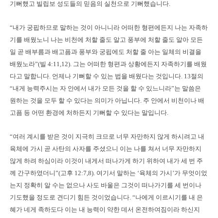
기뻐했고 빌립보 성도들의 믿음의 실천으로 기뻐했습니다.
“내가 궁핍하므로 말하는 것이 아니니라 어떠한 형편에든지 나는 자족하
기를 배웠노니 나는 비천에 처할 줄도 알고 풍부에 처할 줄도 알아 모든
일 곧 배부름과 배고픔과 풍부와 궁핍에도 처할 줄 아는 일체의 비결을
배웠노라”(빌 4:11,12). 그는 어떠한 형편과 상황에든지 자족하기를 배웠
다고 말합니다. 언제나 기뻐할 수 있는 법을 배웠다는 것입니다. 13절의
“내게 능력주시는 자 안에서 내가 모든 것을 할 수 있느니라”는 말씀은
원하는 것을 모두 할 수 있다는 의미가 아닙니다. 주 안에서 비천이나 배
고픔 등 어떤 환경에 처하든지 기뻐할 수 있다는 말입니다.
“여러 계시를 받은 것이 지극히 크므로 너무 자만하지 않게 하시려고 내
육체에 가시 곧 사탄의 사자를 주셨으니 이는 나를 쳐서 너무 자만하지
않게 하려 하심이라 이것이 내게서 떠나가게 하기 위하여 내가 세 번 주
께 간구하였더니”(고후 12:7,8). 여기서 말하는 ‘육체의 가시’가 무엇이었
는지 정확히 알 수는 없으나 사도 바울은 그것이 떠나가기를 세 번이나
기도했을 정도로 견디기 힘든 것이었습니다. “나에게 이르시기를 내 은
혜가 네게 족하도다 이는 내 능력이 약한 데서 온전하여짐이라 하신지