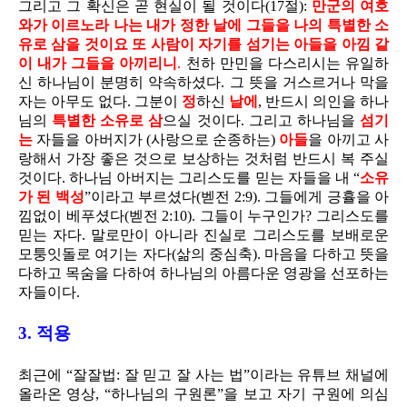
그리고 그 확신은 곧 현실이 될 것이다(17절):
만군의 여호
와가 이르노라 나는 내가 정한 날에 그들을 나의 특별한 소
유로 삼을 것이요 또 사람이 자기를 섬기는 아들을 아낌 같
이 내가 그들을 아끼리니
.
천하 만민을 다스리시는 유일하
신 하나님이 분명히 약속하셨다. 그 뜻을 거스르거나 막을
자는 아무도 없다. 그분이
정
하신
날에
, 반드시 의인을 하나
님의
특별한 소유로 삼
으실 것이다. 그리고 하나님을
섬기
는
자들을 아버지가 (사랑으로 순종하는)
아들
을 아끼고 사
랑해서 가장 좋은 것으로 보상하는 것처럼 반드시 복 주실
것이다. 하나님 아버지는 그리스도를 믿는 자들을 내 “
소유
가 된 백성
”이라고 부르셨다(벧전 2:9). 그들에게 긍휼을 아
낌없이 베푸셨다(벧전 2:10). 그들이 누구인가? 그리스도를
믿는 자다. 말로만이 아니라 진실로 그리스도를 보배로운
모퉁잇돌로 여기는 자다(삶의 중심축). 마음을 다하고 뜻을
다하고 목숨을 다하여 하나님의 아름다운 영광을 선포하는
자들이다.
3. 적용
최근에 “잘잘법: 잘 믿고 잘 사는 법”이라는 유튜브 채널에
올라온 영상, “하나님의 구원론”을 보고 자기 구원에 의심