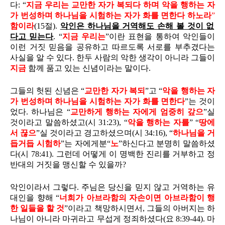
다: “
지금 우리는 교만한 자가 복되다 하며 악을 행하는 자
가 번성하며 하나님을 시험하는 자가 화를 면한다 하노라
”
함이라
(15절).
악인은 하나님을 거역해도 손해 볼 것이 없
다고 믿는다
. “
지금 우리는
”이란 표현을 통하여 악인들이
이런 거짓 믿음을 공유하고 따르도록 서로를 부추겼다는
사실을 알 수 있다. 한두 사람의 악한 생각이 아니라 그들이
지금
함께 품고 있는 신념이라는 말이다.
그들의 헛된 신념은 “
교만한 자가 복되
”고 “
악을 행하는 자
가 번성하며 하나님을 시험하는 자가 화를 면한다
”는 것이
었다. 하나님은 “
교만하게 행하는 자에게 엄중히 갚으
”실
것이라고 말씀하셨고(시 31:23), “
악을 행하는 자를
” “
땅에
서 끊으
”실 것이라고 경고하셨으며(시 34:16), “
하나님을 거
듭거듭 시험하
”는 자에게분“
노
”하신다고 분명히 말씀하셨
다(시 78:41). 그런데 어떻게 이 명백한 진리를 거부하고 정
반대의 거짓을 맹신할 수 있을까?
악인이라서 그렇다. 주님은 당신을 믿지 않고 거역하는 유
대인을 향해 “
너희가 아브라함의 자손이면 아브라함이 행
한 일들을 할 것
”이라고 책망하시면서, 그들의 아버지는 하
나님이 아니라 마귀라고 무섭게 정죄하셨다(요 8:39-44). 마