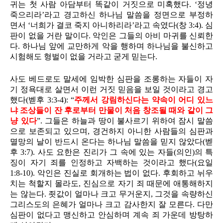
귀는 첫 사람 아담부터 똑같이 거짓으로 미혹했다. ‘정녕
죽으리라’라고 경고하신 하나님 말씀을 정면으로 부정하
면서 ‘너희가 결코 죽지 아니하리라’라고 속였다(창 3:4). 심
판이 없을 거란 말이다. 악인은 그들의 아비 마귀를 신뢰한
다. 하나님 앞에 교만하게 악을 행하며 하나님을 불신하고
시험해도 형벌이 없을 거라고 굳게 믿는다.
사도 베드로도 말세에 임박한 심판을 조롱하는 자들이 자
기 정욕대로 살면서 이런 거짓 믿음을 보일 것이라고 경고
했다(벧후 3:3-4): “
주께서 강림하신다는 약속이 어디 있느
냐 조상들이 잔 후로부터 만물이 처음 창조될 때와 같이 그
냥 있다
”. 그들은 하늘과 땅이 불사르기 위하여 잠시 말씀
으로 보존되고 있으며, 경건하지 아니한 사람들의 심판과
멸망의 날이 반드시 온다는 하나님 말씀을 믿지 않았다(벧
후 3:7). 사도 요한은 진리가 그 속에 있는 자들(의인)의 특
징이 자기 죄를 인정하고 자백하는 것이라고 했다(요일
1:8-10). 악인은 진실로 회개하는 법이 없다. 후회하고 뉘우
치는 척할지 몰라도, 진심으로 자기 죄 때문에 애통해하지
는 않는다. 죗값이 얼마나 크고 무거운지, 그것을 속량하신
그리스도의 은혜가 얼마나 크고 감사한지 잘 모른다. 다만
심판이 없다고 맹신하고 안심하며 계속 죄 가운데 방탕하