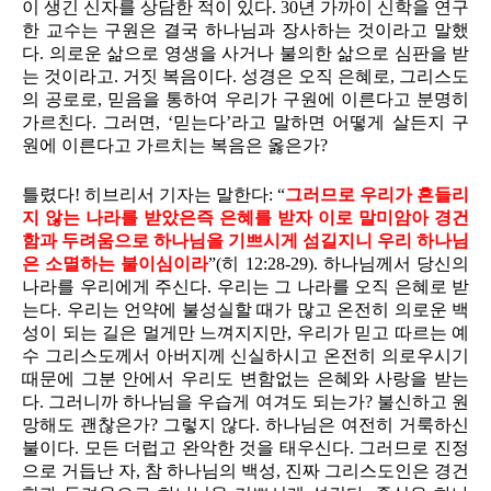
이 생긴 신자를 상담한 적이 있다. 30년 가까이 신학을 연구
한 교수는 구원은 결국 하나님과 장사하는 것이라고 말했
다. 의로운 삶으로 영생을 사거나 불의한 삶으로 심판을 받
는 것이라고. 거짓 복음이다. 성경은 오직 은혜로, 그리스도
의 공로로, 믿음을 통하여 우리가 구원에 이른다고 분명히
가르친다. 그러면, ‘믿는다’라고 말하면 어떻게 살든지 구
원에 이른다고 가르치는 복음은 옳은가?
틀렸다! 히브리서 기자는 말한다: “
그러므로 우리가 흔들리
지 않는 나라를 받았은즉 은혜를 받자 이로 말미암아 경건
함과 두려움으로 하나님을 기쁘시게 섬길지니 우리 하나님
은 소멸하는 불이심이라
”(히 12:28-29). 하나님께서 당신의
나라를 우리에게 주신다. 우리는 그 나라를 오직 은혜로 받
는다. 우리는 언약에 불성실할 때가 많고 온전히 의로운 백
성이 되는 길은 멀게만 느껴지지만, 우리가 믿고 따르는 예
수 그리스도께서 아버지께 신실하시고 온전히 의로우시기
때문에 그분 안에서 우리도 변함없는 은혜와 사랑을 받는
다. 그러니까 하나님을 우습게 여겨도 되는가? 불신하고 원
망해도 괜찮은가? 그렇지 않다. 하나님은 여전히 거룩하신
불이다. 모든 더럽고 완악한 것을 태우신다. 그러므로 진정
으로 거듭난 자, 참 하나님의 백성, 진짜 그리스도인은 경건