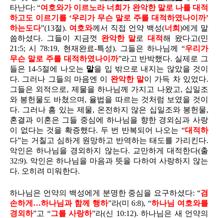
타난다: “
여호와가 이르노라 너희가 완악한 말로 나를 대적
하고도 이르기를 ‘우리가 무슨 말로 주를 대적하였나이까’
하는도다
”(13절).
여호와
께서 직접 언약 백성(
너희
)에게 말
씀하셨다. 그들이 지금껏
완악한 말
로
대적
해 왔다고(민
21:5; 시 78:19, 현재완료-특성). 그들은 하나님께 “
우리가
무슨 말로 주를 대적하였나이까
”라고 반박했다. 실제로 그
들은 14-5절에 나오는
말
을 입 밖으로 내지는 않았을 것이
다. 그러나 그들의 마음엔 이
완악한 말
이 가득 차 있었다.
그들은 외적으로, 제물을 하나님께 가지고 나왔고, 십일조
와 봉헌물도 바쳤으며, 율법을 따르는 것처럼 보였을 것이
다. 그러나 흠 있는 제물, 온전하지 않은 십일조와 봉헌물,
혼결과 이혼은 그들 중심에 하나님을 향한 경외심과 사랑
이 없다는 것을 확증했다. 두 번 반복되어 나오는 “
대적하
다”는 거칠고 심하게 원망하고 반역하는 태도를 가리킨다.
악인은 하나님을 경외하지 않는다. 교만하게 대적한다(출
32:9). 악인은 하나님을 마음과 뜻을 다하여 사랑하지 않는
다. 오히려 미워한다.
하나님은 언약의 백성에게 분명한 중심을 요구하셨다: “
겸
손하게…하나님과 함께 행하
”라(미 6:8), “
하나님 여호와를
경외하
”고 “
그를 사랑하
”라(신 10:12). 하나님은 새 언약의