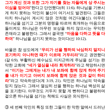
그가 계신 것과 또한 그가 자기를 찾는 자들에게 상 주시는
이심을 믿어야
”한다고 단언했다(히 11:6). 하나님을 기쁘시
게 하지 못하는 악인의 불신이 여기서도 발견된다. 그들은
마치 하나님이 계시지 않은 것처럼 여긴다(불신). 아무리
하나님을 섬기고 그분의 명령을 따르며 회개하는 마음으로
돌이켜도 하나님은 아무런 보상을 하지 않으시는 무익한
존재라고 불평한다. 그래서 결국엔 “
마음을 다하고 뜻을 다
하여
” 하나님을 섬기지 못하는 것이다(신 10:12).
바울은 참 성도에게 “
우리가 선을 행하되 낙심하지 말지니
포기하지 아니하면 때가 이르매 거두리라
”라고 권면했다
(갈 6:9). 부활하신 예수님도 미지근하게 주님을 섬기는 완
악한 교회에 “
네가 열심을 내라 회개하라
”라고 책망하시면
서 “
이기는 그에게는 내가 내 보좌에 함께 앉게 하여 주기
를 내가 이기고 아버지 보좌에 함께 앉은 것과 같이 하리
라
”라고 약속하셨다(계 3:19, 21). 악인은 하나님의 약속을
믿지 않는다. 그래서 열심히 선을 행하는 하나님 백성의 삶
을 포기한다. 아무것도 거두지 못할 게 뻔하다고 불평하며
겉으론 하나님을 섬기는 척해도 사실은 외식한다.
③ 세 번째 악인의 특징 또한 그들이 한 악한 말에서 드러난