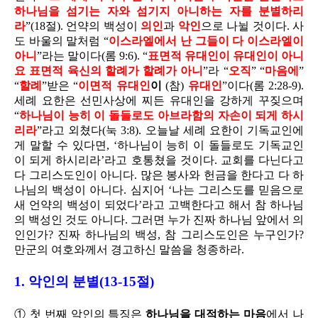
하나님을 섬기는 자와 섬기지 아니하는 자를 분별하리
라
”(18절). 언약의 백성이
의인
과
악인
으로 나뉠 것이다. 사
도 바울의 말처럼 “
이스라엘에서 난 그들이 다 이스라엘이
아니
”라는 말이다(롬 9:6). “
표면적 유대인이 유대인이 아니
요 표면적 육신의 할례가 할례가 아니
”라 “
오직
” “
마음에
”
“
할례
”받은 “
이면적 유대인
이
(참)
유대인
”이다(롬 2:28-9).
세례 요한은 선민사상에 찌든 유대인을 강하게 꾸짖으며
“
하나님이 능히 이 돌들로도 아브라함의 자손이 되게 하시
리라
”라고 외쳤다(눅 3:8). 오늘날 세례 요한이 기독교인에
게 말할 수 있다면, ‘하나님이 능히 이 돌들로도 기독교인
이 되게 하시리라’라고 호통쳤을 것이다. 교회를 다닌다고
다 그리스도인이 아니다. 많은 봉사와 헌금을 한다고 다 하
나님의 백성이 아니다. 심지어 ‘나는 그리스도를 믿음으로
새 언약의 백성이 되었다’라고 고백한다고 해서 참 하나님
의 백성인 것도 아니다. 그러면 누가 진짜 하나님 앞에서 의
인인가? 진짜 하나님의 백성, 참 그리스도인은 누구인가?
만군의 여호와께서 경고하신 말씀을 청종하라.
1. 악인의 분별(13-15절)
① 첫 번째 악인의 특징은
하나님을 대적하는 마음
에서 나