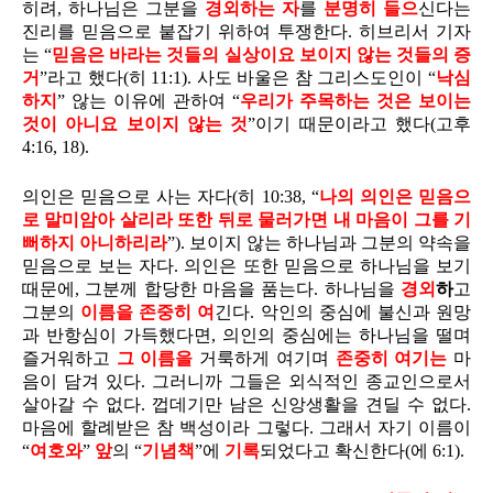
히려, 하나님은 그분을
경외하는 자
를
분명히 들으
신다는
진리를 믿음으로 붙잡기 위하여 투쟁한다. 히브리서 기자
는 “
믿음은 바라는 것들의 실상이요 보이지 않는 것들의 증
거
”라고 했다(히 11:1). 사도 바울은 참 그리스도인이 “
낙심
하지
” 않는 이유에 관하여 “
우리가 주목하는 것은 보이는
것이 아니요 보이지 않는 것
”이기 때문이라고 했다(고후
4:16, 18).
의인은 믿음으로 사는 자다(히 10:38, “
나의 의인은 믿음으
로 말미암아 살리라 또한 뒤로 물러가면 내 마음이 그를 기
뻐하지 아니하리라
”). 보이지 않는 하나님과 그분의 약속을
믿음으로 보는 자다. 의인은 또한 믿음으로 하나님을 보기
때문에, 그분께 합당한 마음을 품는다. 하나님을
경외
하
고
그분의
이름을 존중히 여
긴다. 악인의 중심에 불신과 원망
과 반항심이 가득했다면, 의인의 중심에는 하나님을 떨며
즐거워하고
그
이름을
거룩하게 여기며
존중히 여기는
마
음이 담겨 있다. 그러니까 그들은 외식적인 종교인으로서
살아갈 수 없다. 껍데기만 남은 신앙생활을 견딜 수 없다.
마음에 할례받은 참 백성이라 그렇다. 그래서 자기 이름이
“
여호와
”
앞
의 “
기념책
”에
기록
되었다고 확신한다(에 6:1).