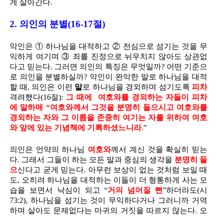
게 살아간다.
2. 의인의 분별(16-17절)
악인은 ① 하나님을 대적하고 ② 전심으로 섬기는 것을 무
익하게 여기며 ③ 죄를 진정으로 뉘우치지 않아도 상관없
다고 믿는다. 그러면 의인의 특징은 무엇일까? 어떤 기준으
로 의인을 분별하실까? 악인이 완악한 말로 하나님을 대적
할 때, 의인은 이런
말
로 하나님을 경외하며 섬기도록
피차
격려했다(16절):
그 때에
여호와를 경외하는 자들이 피차
에 말하매 “여호와께서 그것을
분명히 들으시고
여호와를
경외하는 자와 그 이름을 존중히 여기는 자를 위하여 여호
와 앞에 있는
기념책에 기록하셨느니라
.
”
의인은 언약의 하나님
여호와
께서 계신 것을 확실히 믿는
다. 그래서 그들이 하는 모든 말과 중심의 생각을
분명히 들
으
신다고 굳게 믿는다. 아무런 보상이 없는 것처럼 보일 때
도, 오히려 하나님을 대적하는 이들이 더 형통하게 사는 모
습을 보면서 낙심이 되고 “
거의 넘어질 뻔
”하더라도(시
73:2), 하나님을 섬기는 것이 무익하다거나 그러니까 거역
하며 살아도 문제없다는 마귀의 거짓을 따르지 않는다. 오