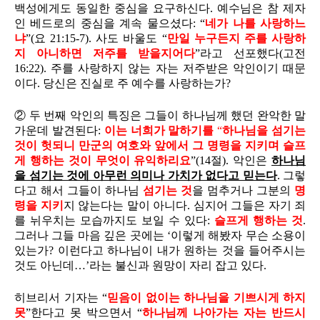
백성에게도 동일한 중심을 요구하신다. 예수님은 참 제자
인 베드로의 중심을 계속 물으셨다: “
네가 나를 사랑하느
냐
”(요 21:15-7). 사도 바울도 “
만일 누구든지 주를 사랑하
지 아니하면 저주를 받을지어다
”라고 선포했다(고전
16:22). 주를 사랑하지 않는 자는 저주받은 악인이기 때문
이다. 당신은 진실로 주 예수를 사랑하는가?
② 두 번째 악인의 특징은 그들이 하나님께 했던 완악한 말
가운데 발견된다:
이는 너희가 말하기를
“
하나님을 섬기는
것이
헛되니
만군의 여호와 앞에서 그 명령을 지키며 슬프
게 행하는 것이 무엇이
유익
하리요
”(14절). 악인은
하나님
을 섬기는 것에 아무런 의미나 가치가 없다고 믿는다
. 그렇
다고 해서 그들이 하나님
섬기는 것
을 멈추거나 그분의
명
령을 지키
지 않는다는 말이 아니다. 심지어 그들은 자기 죄
를 뉘우치는 모습까지도 보일 수 있다:
슬프게 행하는 것
.
그러나 그들 마음 깊은 곳에는 ‘이렇게 해봤자 무슨 소용이
있는가? 이런다고 하나님이 내가 원하는 것을 들어주시는
것도 아닌데…’라는 불신과 원망이 자리 잡고 있다.
히브리서 기자는 “
믿음이 없이는 하나님을 기쁘시게 하지
못
”한다고 못 박으면서 “
하나님께 나아가는 자는 반드시