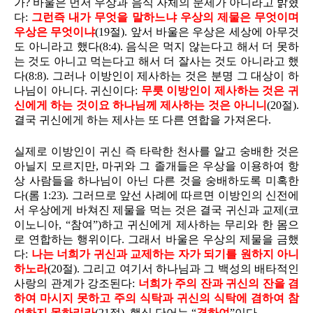
가? 바울은 먼저 우상과 음식 자체의 문제가 아니라고 밝혔
다:
그런즉 내가 무엇을 말하느냐 우상의 제물은 무엇이며
우상은 무엇이냐
(19절). 앞서 바울은 우상은 세상에 아무것
도 아니라고 했다(8:4). 음식은 먹지 않는다고 해서 더 못하
는 것도 아니고 먹는다고 해서 더 잘사는 것도 아니라고 했
다(8:8). 그러나 이방인이 제사하는 것은 분명 그 대상이 하
나님이 아니다. 귀신이다:
무릇 이방인이 제사하는 것은 귀
신에게 하는 것이요 하나님께 제사하는 것은 아니니
(20절).
결국 귀신에게 하는 제사는 또 다른 연합을 가져온다.
실제로 이방인이 귀신 즉 타락한 천사를 알고 숭배한 것은
아닐지 모르지만, 마귀와 그 졸개들은 우상을 이용하여 항
상 사람들을 하나님이 아닌 다른 것을 숭배하도록 미혹한
다(롬 1:23). 그러므로 앞선 사례에 따르면 이방인의 신전에
서 우상에게 바쳐진 제물을 먹는 것은 결국 귀신과 교제(코
이노니아, “참여”)하고 귀신에게 제사하는 무리와 한 몸으
로 연합하는 행위이다. 그래서 바울은 우상의 제물을 금했
다:
나는 너희가 귀신과 교제하는 자가 되기를 원하지 아니
하노라
(20절). 그리고 여기서 하나님과 그 백성의 배타적인
사랑의 관계가 강조된다:
너희가 주의 잔과 귀신의 잔을 겸
하여 마시지 못하고 주의 식탁과 귀신의 식탁에 겸하여 참
여하지 못하리라
(21절). 핵심 단어는 “
겸하여
”이다.