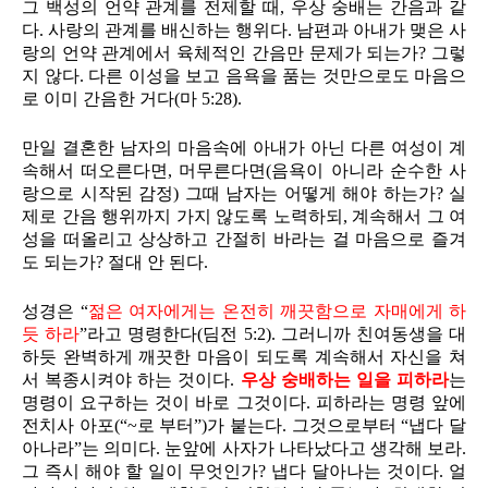
그 백성의 언약 관계를 전제할 때, 우상 숭배는 간음과 같
다. 사랑의 관계를 배신하는 행위다. 남편과 아내가 맺은 사
랑의 언약 관계에서 육체적인 간음만 문제가 되는가? 그렇
지 않다. 다른 이성을 보고 음욕을 품는 것만으로도 마음으
로 이미 간음한 거다(마 5:28).
만일 결혼한 남자의 마음속에 아내가 아닌 다른 여성이 계
속해서 떠오른다면, 머무른다면(음욕이 아니라 순수한 사
랑으로 시작된 감정) 그때 남자는 어떻게 해야 하는가? 실
제로 간음 행위까지 가지 않도록 노력하되, 계속해서 그 여
성을 떠올리고 상상하고 간절히 바라는 걸 마음으로 즐겨
도 되는가? 절대 안 된다.
성경은 “
젊은 여자에게는 온전히 깨끗함으로 자매에게 하
듯 하라
”라고 명령한다(딤전 5:2). 그러니까 친여동생을 대
하듯 완벽하게 깨끗한 마음이 되도록 계속해서 자신을 쳐
서 복종시켜야 하는 것이다.
우상 숭배하는 일을 피하라
는
명령이 요구하는 것이 바로 그것이다. 피하라는 명령 앞에
전치사 아포(“~로 부터”)가 붙는다. 그것으로부터 “냅다 달
아나라”는 의미다. 눈앞에 사자가 나타났다고 생각해 보라.
그 즉시 해야 할 일이 무엇인가? 냅다 달아나는 것이다. 얼