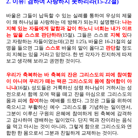
2. 이유: 겸하여 사랑하지 못하리라(15-22절)
바울은 그들이 납득할 수 있는 실례를 통하여 우상의 제물
이 왜 하나님을 사랑하는 데 방해가 되는지 설명했다:
나는
지혜 있는 자들에게 말함과 같이 하노니 너희는 내가 이르
는 말을 스스로 판단하라
(15절). 그들은 스스로
지혜 있
다
고 자랑하는 자들이었는데(고전 1:25), 바울은 16-21절의 설
명을 들으면 그들
스스로
바울의 말이 옳다고
판단
할 정도
의 지혜는 있을 거라고 믿었다. 한 번 각자가 진지하게 따져
보고 생각해 보라고 권면한 것이다.
우리가 축복하는 바 축복의 잔은 그리스도의 피에 참여함
이 아니며 우리가 떼는 떡은 그리스도의 몸에 참여함이 아
니냐
(16절). 성도들은 거룩하신 성령 하나님이 거하시는 성
전으로서 함께 모여 떡을 떼고 잔을 마심으로 그리스도의
몸과 피에
참여
하는 예배를 드렸다. 그것은 그들을 위하여
죽으시고 부활하신 예수 그리스도를 기념하는 일이면서,
그분이 이루신 구원의 은혜에 참여하게 된 축복에 감격하
고 감사하며 경배하는 일이었다. 단지 떡과 잔이라는 음식
을 먹고 마시는 것이 아니라, 그렇게 함으로 그리스도와 연
합한 한 몸으로서 그분과 친밀하게 교제하는 것이다.