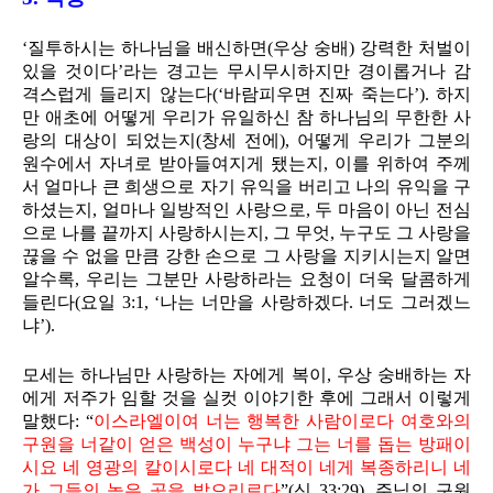
‘질투하시는 하나님을 배신하면(우상 숭배) 강력한 처벌이
있을 것이다’라는 경고는 무시무시하지만 경이롭거나 감
격스럽게 들리지 않는다(‘바람피우면 진짜 죽는다’). 하지
만 애초에 어떻게 우리가 유일하신 참 하나님의 무한한 사
랑의 대상이 되었는지(창세 전에), 어떻게 우리가 그분의
원수에서 자녀로 받아들여지게 됐는지, 이를 위하여 주께
서 얼마나 큰 희생으로 자기 유익을 버리고 나의 유익을 구
하셨는지, 얼마나 일방적인 사랑으로, 두 마음이 아닌 전심
으로 나를 끝까지 사랑하시는지, 그 무엇, 누구도 그 사랑을
끊을 수 없을 만큼 강한 손으로 그 사랑을 지키시는지 알면
알수록, 우리는 그분만 사랑하라는 요청이 더욱 달콤하게
들린다(요일 3:1, ‘나는 너만을 사랑하겠다. 너도 그러겠느
냐’).
모세는 하나님만 사랑하는 자에게 복이, 우상 숭배하는 자
에게 저주가 임할 것을 실컷 이야기한 후에 그래서 이렇게
말했다: “
이스라엘이여 너는 행복한 사람이로다 여호와의
구원을 너같이 얻은 백성이 누구냐 그는 너를 돕는 방패이
시요 네 영광의 칼이시로다 네 대적이 네게 복종하리니 네
가 그들의 높은 곳을 밟으리로다
”(신 33:29). 주님의 구원