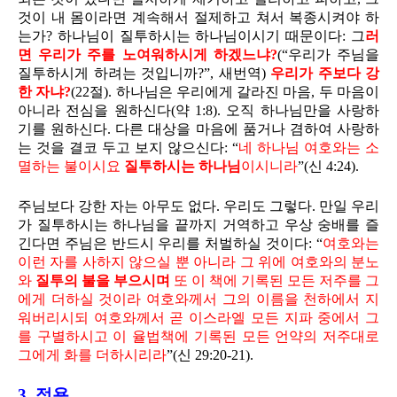
것이 내 몸이라면 계속해서 절제하고 쳐서 복종시켜야 하
는가? 하나님이 질투하시는 하나님이시기 때문이다: 그
러
면 우리가 주를 노여워하시게 하겠느냐?
(“우리가 주님을
질투하시게 하려는 것입니까?”, 새번역)
우리가 주보다 강
한 자냐?
(22절). 하나님은 우리에게 갈라진 마음, 두 마음이
아니라 전심을 원하신다(약 1:8). 오직 하나님만을 사랑하
기를 원하신다. 다른 대상을 마음에 품거나 겸하여 사랑하
는 것을 결코 두고 보지 않으신다: “
네 하나님 여호와는 소
멸하는 불이시요
질투하시는 하나님
이시니라
”(신 4:24).
주님보다 강한 자는 아무도 없다. 우리도 그렇다. 만일 우리
가 질투하시는 하나님을 끝까지 거역하고 우상 숭배를 즐
긴다면 주님은 반드시 우리를 처벌하실 것이다: “
여호와는
이런 자를 사하지 않으실 뿐 아니라 그 위에 여호와의 분노
와
질투의 불을 부으시며
또 이 책에 기록된 모든 저주를 그
에게 더하실 것이라 여호와께서 그의 이름을 천하에서 지
워버리시되 여호와께서 곧 이스라엘 모든 지파 중에서 그
를 구별하시고 이 율법책에 기록된 모든 언약의 저주대로
그에게 화를 더하시리라
”(신 29:20-21).
3. 적용