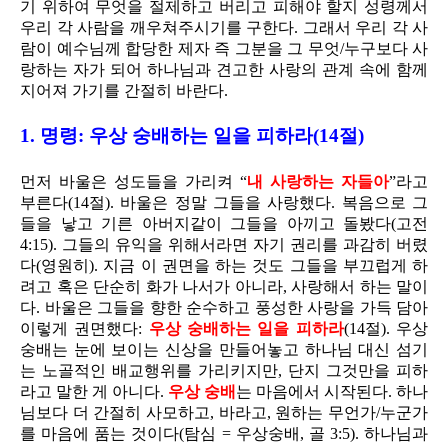
기 위하여 무엇을 절제하고 버리고 피해야 할지 성령께서
우리 각 사람을 깨우쳐주시기를 구한다. 그래서 우리 각 사
람이 예수님께 합당한 제자 즉 그분을 그 무엇/누구보다 사
랑하는 자가 되어 하나님과 견고한 사랑의 관계 속에 함께
지어져 가기를 간절히 바란다.
1. 명령: 우상 숭배하는 일을 피하라(14절)
먼저 바울은 성도들을 가리켜 “
내 사랑하는 자들아
”라고
부른다(14절). 바울은 정말 그들을 사랑했다. 복음으로 그
들을 낳고 기른 아버지같이 그들을 아끼고 돌봤다(고전
4:15). 그들의 유익을 위해서라면 자기 권리를 과감히 버렸
다(영원히). 지금 이 권면을 하는 것도 그들을 부끄럽게 하
려고 혹은 단순히 화가 나서가 아니라, 사랑해서 하는 말이
다. 바울은 그들을 향한 순수하고 풍성한 사랑을 가득 담아
이렇게 권면했다:
우상 숭배하는 일을 피하라
(14절). 우상
숭배는 눈에 보이는 신상을 만들어놓고 하나님 대신 섬기
는 노골적인 배교행위를 가리키지만, 단지 그것만을 피하
라고 말한 게 아니다.
우상 숭배
는 마음에서 시작된다. 하나
님보다 더 간절히 사모하고, 바라고, 원하는 무언가/누군가
를 마음에 품는 것이다(탐심 = 우상숭배, 골 3:5). 하나님과