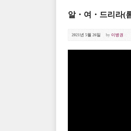
알・여・드리라(롬 6
2021년 5월 26일
by
이병권