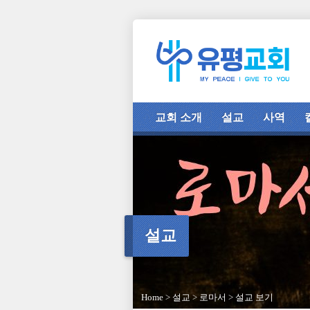
교회 소개
설교
사역
설교
Home
>
설교
>
로마서
>
설교 보기