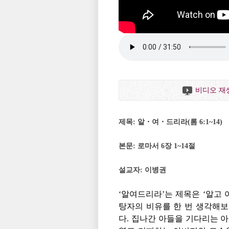
비디오 재
제목: 알・여・드리라(롬 6:1~14)
본문: 로마서 6장 1~14절
설교자: 이병권
‘알여드리라’는 제목은 ‘알고
탕자의 비유를 한 번 생각해보
다. 집나간 아들을 기다리는 