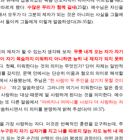
리와 유대에 집중되었던 복음 전도사역이 막바지에 이르렀을 때(2
 따르게 됐다:
수많은 무리가 함께 갈새
(25절). 예수님은 자신을
해서 모두가 다 그분의 제자가 되는 것은 아니라는 사실을 그들에
 돌이켜 그들에게 이렇게 말씀하셨다(26-35절).
님의 제자가 될 수 있는지 생각해 보자:
무릇 내게 오는 자가 자기
이 자기 목숨까지 미워하지 아니하면 능히 내 제자가 되지 못하
한다. 첫째, 미워한다는 것의 의미는 무엇인가? 단어 자체는 일반적
의미를 갖지만, 문맥 안에서는 단순히 미움과 혐오의 의미로 해석할
장에서 사용됐는데, 주님은
“한 사람이 두 주인을 섬기지 못할 것이
거나…”
라고 말씀하셨다. 그러니까 여기서 미워한다는 말은 증오
 사랑하는 대상 때문에 덜 사랑하게 된다는 것을 의미한다. 예수
는 또 다른 말씀에서
“아버지나 어머니를 나보다 더 사랑하는 자
씀하시면서 이 의미를 분명하게 밝혀 주셨다(마 10:37).
을 가장 사랑하는 자다. 이것은 반복적인 훈련을 요구하는데, 주
:
누구든지 자기 십자가를 지고 나를 따르지 않는 자도 능히 내 제
가 되는 것은 순간의 선택이 아니라 평생의 과정이다. 어떤 과정