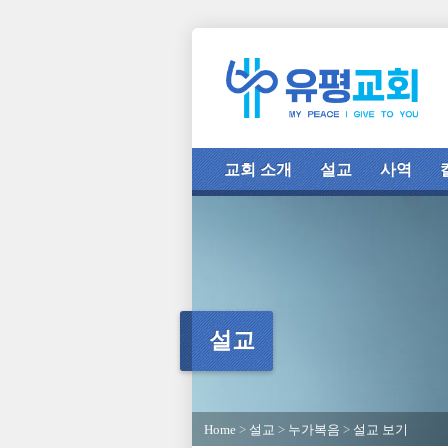
교회 소개
설교
사역
설교
Home
>
설교
>
누가복음
>
설교 보기