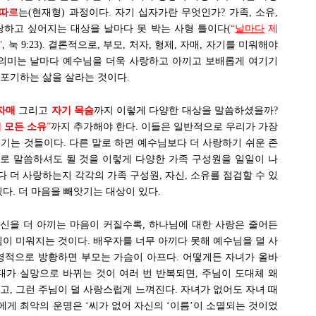
따르
는(현재형) 과정이다. 자기 십자가란 무엇인가? 가족, 소유,
랑하고 싶어지는 대상을 날마다 못 박는 사형 틀이다(
“
날마다
제
”
, 눅 9:23). 결론적으로, 부모, 처자, 형제, 자매, 자기를 미워해야
 의미는 날마다 예수님을 더욱 사랑하고 아끼고 보배롭게 여기기
 포기하는 삶을 살라는 것이다.
자매
그리고
자기 목숨
까지 이렇게 다양한 대상을 말씀하셨을까?
 모든 소유
”
까지 추가해야 한다. 이들은 일반적으로 우리가 가장
기는 것들이다. 다른 말로 하면 예수님보다 더 사랑하기 쉬운 존
디로 말씀하셔도 될 것을 이렇게 다양한 가족 구성원을 일일이 나
 더 사랑하는지 각각의 가족 구성원, 자신, 소유를 점검할 수 있
있다. 더 마음을 빼앗기는 대상이 있다.
신을 더 아끼는 마음이 커질수록, 하나님에 대한 사랑은 줄어든
님이 미워지는 것이다. 배우자를 너무 아끼다 못해 예수님을 덜 사
 영적으로 방황하면 부모는 가슴이 아프다. 어떻게든 자녀가 올바
대가 실망으로 바뀌는 것이 여러 번 반복되면, 주님이 도대체 왜
고, 그런 주님이 덜 사랑스럽게 느껴진다. 자녀가 없어도 자녀 때
자에게 최악의 운명은 ‘씨가 없어 자신의 ‘이름’이 소멸되는 것이었