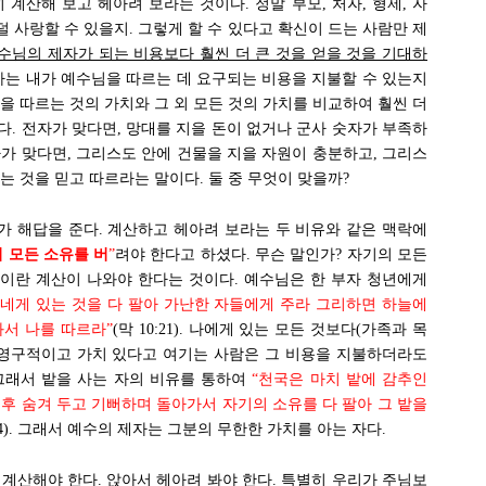
 계산해 보고 헤아려 보라는 것이다. 정말 부모, 처자, 형제, 자
덜 사랑할 수 있을지. 그렇게 할 수 있다고 확신이 드는 사람만 제
예수님의 제자가 되는 비용보다 훨씬 더 큰 것을 얻을 것을 기대하
자는 내가 예수님을 따르는 데 요구되는 비용을 지불할 수 있는지
을 따르는 것의 가치와 그 외 모든 것의 가치를 비교하여 훨씬 더
. 전자가 맞다면, 망대를 지을 돈이 없거나 군사 숫자가 부족하
가 맞다면, 그리스도 안에 건물을 지을 자원이 충분하고, 그리스
는 것을 믿고 따르라는 말이다. 둘 중 무엇이 맞을까?
가 해답을 준다. 계산하고 헤아려 보라는 두 비유와 같은 맥락에
 모든 소유를 버
”
려야 한다고 하셨다. 무슨 말인가? 자기의 모든
이란 계산이 나와야 한다는 것이다. 예수님은 한 부자 청년에게
“네게 있는 것을 다 팔아 가난한 자들에게 주라 그리하면 하늘에
와서 나를 따르라”
(막 10:21). 나에게 있는 모든 것보다(가족과 목
 영구적이고 가치 있다고 여기는 사람은 그 비용을 지불하더라도
그래서 밭을 사는 자의 비유를 통하여
“천국은 마치 밭에 감추인
후 숨겨 두고 기뻐하며 돌아가서 자기의 소유를 다 팔아 그 밭을
44). 그래서 예수의 제자는 그분의 무한한 가치를 아는 자다.
계산해야 한다. 앉아서 헤아려 봐야 한다. 특별히 우리가 주님보