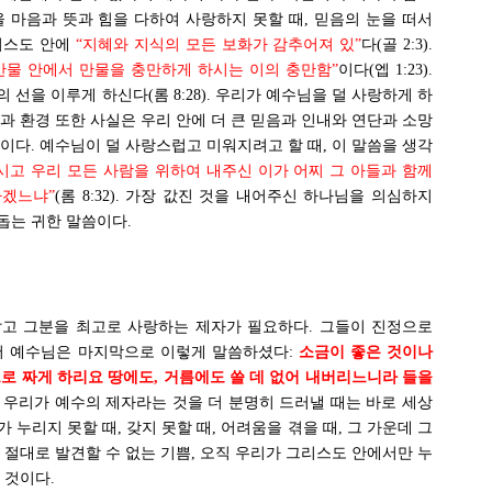
 마음과 뜻과 힘을 다하여 사랑하지 못할 때, 믿음의 눈을 떠서
리스도 안에
“지혜와 지식의 모든 보화가 감추어져 있”
다(골 2:3).
만물 안에서 만물을 충만하게 하시는 이의 충만함”
이다(엡 1:23).
선을 이루게 하신다(롬 8:28). 우리가 예수님을 덜 사랑하게 하
과 환경 또한 사실은 우리 안에 더 큰 믿음과 인내와 연단과 소망
이다. 예수님이 덜 사랑스럽고 미워지려고 할 때, 이 말씀을 생각
시고 우리 모든 사람을 위하여 내주신 이가 어찌 그 아들과 함께
하겠느냐”
(롬 8:32). 가장 값진 것을 내어주신 하나님을 의심하지
돕는 귀한 말씀이다.
고 그분을 최고로 사랑하는 제자가 필요하다. 그들이 진정으로
서 예수님은 마지막으로 이렇게 말씀하셨다:
소금이 좋은 것이나
로 짜게 하리요 땅에도, 거름에도 쓸 데 없어 내버리느니라 들을
절). 우리가 예수의 제자라는 것을 더 분명히 드러낼 때는 바로 세상
누리지 못할 때, 갖지 못할 때, 어려움을 겪을 때, 그 가운데 그
 절대로 발견할 수 없는 기쁨, 오직 우리가 그리스도 안에서만 누
 것이다.