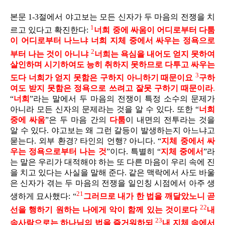
본문 1-3절에서 야고보는 모든 신자가 두 마음의 전쟁을 치
1
르고 있다고 확진한다:
너희 중에 싸움이 어디로부터 다툼
이 어디로부터 나느냐 너희 지체 중에서 싸우는 정욕으로
2
부터 나는 것이 아니냐
너희는 욕심을 내어도 얻지 못하여
살인하며 시기하여도 능히 취하지 못하므로 다투고 싸우는
3
도다 너희가 얻지 못함은 구하지 아니하기 때문이요
구하
여도 받지 못함은 정욕으로 쓰려고 잘못 구하기 때문이라
.
“
너희
”라는 말에서 두 마음의 전쟁이 특정 소수의 문제가
아니라 모든 신자의 문제라는 것을 알 수 있다. 또한 “
너희
중에 싸움
”은 두 마음 간의
다툼
이 내면의 전투라는 것을
알 수 있다. 야고보는 왜 그런 갈등이 발생하는지 아느냐고
묻는다. 외부 환경? 타인의 언행? 아니다. “
지체 중에서
싸
우는 정욕으로부터 나는 것
”이다. 특별히 “
지체 중에서
”라
는 말은 우리가 대적해야 하는 또 다른 마음이 우리 속에 진
을 치고 있다는 사실을 말해 준다. 같은 맥락에서 사도 바울
은 신자가 겪는 두 마음의 전쟁을 일인칭 시점에서 아주 생
21
생하게 묘사했다: “
그러므로 내가 한 법을 깨달았노니 곧
22
선을 행하기 원하는 나에게 악이 함께 있는 것이로다
내
23
속사람으로는 하나님의 법을 즐거워하되
내 지체 속에서