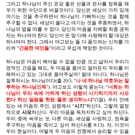
그리고 하나님이 주신 온갖 좋은 선물과 은사를 정욕을 채
우기 위한 수단으로 바꿀것이다. 당신은 세상이 가치 있게
여기는 것을 추구하면서 하나님이 기뻐하시는 것을 함께
추구할 수 없다. 세상이 옳다고 여기는 것을 추종하면서, 하
나님의 법을 따를 수 없다. 당신의 마음을 지배할 최종 권위
자는 하나여야 한다. 당신이 온 맘 다해 사랑해야 할 대상은
하나여야 한다. 그래서 야고보는 둘 다 품으려는 신자를 가
리켜 “
간음한 여인들
”이라고 무섭게 책망한 것이다.
하나님은 마음이 헤아릴 수 없을 만큼 크고 넓어서 우리가
영적인 간음을 해도, 두 마음을 품어도 얼마든지 우리를 이
해하시고 있는 그대로 품어주실까? 절대 아니다. 하나님은
질투하시는 하나님이다(출 20:5, “
나 네 하나님 여호와는 질
투하는 하나님인즉
”). 야고보도 이렇게 묻는다: “
너희는 하
나님이 우리 속에 거하게 하신 성령이 시기하기까지 사모
한다 하신 말씀을 헛된 줄로 생각하느냐
”(5절). 우리 안에
있는 새 마음의 주인, 성령께서 “
시기
”하신다. 그렇게 열정
적으로
사모
하신다. 우리 마음을 독차지하고 싶어 하신다.
우리 중에 싸우는 또 다른 마음, 세상을 사랑하고, 정욕을
추구하는 마음을 죽이고 싶어 하신다(롬 8:13). 자, 이것이
우리 현실이다. 어떻게 두 마음의 전쟁에서 승리할 수 있을