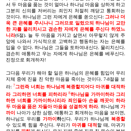
서 두 마음을 품는 것이 얼마나 하나님 마음을 상하게 하고
그분의 신의를 저버리는 죄인지 처절히 깨닫고 통회하는
것이다. 하나님은 그런 자에게 은혜를 쏟으신다:
그러나 더
욱 큰 은혜를 주시나니 그러므로 일렀으되 하나님이 교만
한 자를 물리치시고 겸손한 자에게 은혜를 주신다 하였느
니라
(6절). 늘 두 마음을 가지고 살면서 아무렇지 않게 주
앞에 나와서 가식적으로 고백하고 행동하는 자는 은혜를
입을 수 없다. 하나님은 그들을 토하여내신다. 물리치신다.
겸손히 애통하고 우는 자에게 하나님은 은혜를 베푸신다.
진정으로 회개하자!
그다음 우리가 해야 할 일은 하나님의 은혜를 힘입어 우리
지체 중에 진을 친 악한 마음을 죽이는 것이다. 7-8절을 보
7
라:
그런즉 너희는 하나님께 복종할지어다 마귀를 대적하
8
라 그리하면 너희를 피하리라
하나님을 가까이하라 그리
하면 너희를 가까이하시리라 죄인들아 손을 깨끗이 하라
두 마음을 품은 자들아 마음을 성결하게 하라
. 하나님께
가
까이
나아가 상한 심령, 애통하고 회개하는 마음을 보이면,
하나님도 우리를
가까이
하
신다. 우리가 하나님께
복종할
수 있도록 힘을 주신다. 우리가
마귀를 대적
할 때, 마귀가