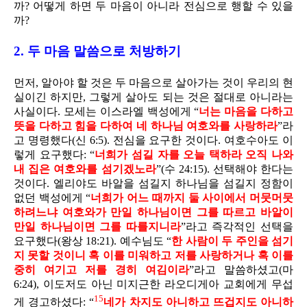
까? 어떻게 하면 두 마음이 아니라 전심으로 행할 수 있을
까?
2. 두 마음 말씀으로 처방하기
먼저, 알아야 할 것은 두 마음으로 살아가는 것이 우리의 현
실이긴 하지만, 그렇게 살아도 되는 것은 절대로 아니라는
사실이다. 모세는 이스라엘 백성에게 “
너는 마음을 다하고
뜻을 다하고 힘을 다하여 네 하나님 여호와를 사랑하라
”라
고 명령했다(신 6:5). 전심을 요구한 것이다. 여호수아도 이
렇게 요구했다: “
너희가 섬길 자를 오늘 택하라 오직 나와
내 집은 여호와를 섬기겠노라
”(수 24:15). 선택해야 한다는
것이다. 엘리야도 바알을 섬길지 하나님을 섬길지 정함이
없던 백성에게 “
너희가 어느 때까지 둘 사이에서 머뭇머뭇
하려느냐 여호와가 만일 하나님이면 그를 따르고 바알이
만일 하나님이면 그를 따를지니라
”라고 즉각적인 선택을
요구했다(왕상 18:21). 예수님도 “
한 사람이 두 주인을 섬기
지 못할 것이니 혹 이를 미워하고 저를 사랑하거나 혹 이를
중히 여기고 저를 경히 여김이라
”라고 말씀하셨고(마
6:24), 이도저도 아닌 미지근한 라오디게아 교회에게 무섭
15
게 경고하셨다: “
네가 차지도 아니하고 뜨겁지도 아니하