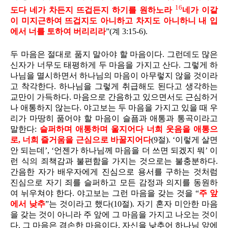
16
도다 네가 차든지 뜨겁든지 하기를 원하노라
네가 이같
이 미지근하여 뜨겁지도 아니하고 차지도 아니하니 내 입
에서 너를 토하여 버리리라
”(계 3:15-6).
두 마음은 절대로 품지 말아야 할 마음이다. 그런데도 많은
신자가 너무도 태평하게 두 마음을 가지고 산다. 그렇게 하
나님을 멸시하면서 하나님의 마음이 아무렇지 않을 것이라
고 착각한다. 하나님을 그렇게 취급해도 된다고 생각하는
교만이 가득하다. 마음으로 간음하고 있으면서도 근심하거
나 애통하지 않는다. 야고보는 두 마음을 가지고 있을 때 우
리가 마땅히 품어야 할 마음이 슬픔과 애통과 통곡이라고
말한다:
슬퍼하며 애통하며 울지어다 너희 웃음을 애통으
로, 너희 즐거움을 근심으로 바꿀지어다
(9절). ‘이렇게 살면
안 되는데’, ‘언젠가 하나님께 마음을 더 쓰면 되겠지 뭐’ 이
런 식의 죄책감과 불편함을 가지는 것으로는 불충분하다.
간음한 자가 배우자에게 진심으로 용서를 구하는 것처럼
진심으로 자기 죄를 슬퍼하고 모든 감정과 의지를 동원하
여 뉘우쳐야 한다. 야고보는 그런 마음을 갖는 것을 “
주 앞
에서 낮추
”는 것이라고 했다(10절). 자기 혼자 미안한 마음
을 갖는 것이 아니라 주 앞에 그 마음을 가지고 나오는 것이
다. 그 마음은 겸손한 마음이다. 자신을 낮추어 하나님 앞에