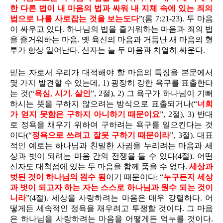
한 다른 법이 내 마음의 법과 싸워
내 지체 속에 있는
죄의
법으로 나를 사로잡는 것을 보는도다
”(롬 7:21-23). 두 마음
이 싸우고 있다. 하나님의 법을 즐거워하는 마음과 죄의 법
을 즐거워하는 마음. 옛 육신의 마음과 거듭난 새 마음의 혈
투가 항상 일어난다. 신자는 늘 두 마음과 치열히 싸운다.
믿는 자로서 우리가 대적해야 할 마음의 특징을 본문에서
몇 가지 발견할 수 있는데, 1) 굉장히 강한 욕구를 표출한다
는 것(“
욕심
,
시기
,
살인
”, 2절), 2) 그 욕구가 하나님이 기뻐
하시는 뜻을 구하지 않으려는 방식으로 표출되거나(“
너희
가 얻지 못함은
구하지 아니하기 때문이요
”, 2절), 3) 반대
로 정욕을 채우기 위하여 구하려는 욕구를 일으킨다는 것
이다(“
정욕으로 쓰려고 잘못 구하기 때문이라
”, 3절). 대표
적인 예로는 하나님과 친밀한 사귐을 누리려는 마음과 세
상과 벗이 되려는 마음 간의 전쟁을 들 수 있다(4절). 어떤
신자도 대척점에 있는 두 마음을 함께 품을 수 없다.
세상과
벗된 것이 하나님의 원수 됨
이기 때문이다: “
누구든지 세상
과 벗이 되고자 하는 자는 스스로 하나님과 원수 되는 것이
니라
”(4절). 세상을 사랑하려는 마음은 매우 강렬하다. 어
떻게든 세속적인 정욕을 채우려고 투쟁할 것이다. 그 마음
은 하나님을 사랑하려는 마음을 어떻게든 억누를 것이다.