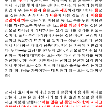
우리를
피하
게 하신다. 우리 지체 중에 진을 친 원수의 본부
에서 대장을 쫓아내시는 것이다. 하나님의 은혜와 능력을
힘입어 우리는
마음
과
손
을 모두
깨끗
하게 해야 한다.
몸
으
로 짓는 죄만 죄가 아니라
마음
이 나뉜 것도 죄다.
마음을
성결하게 하
는 것은 악한 마음을 죽이고 주를 위한 마음만
나를 차지하도록 싸우는 것이고,
손을 깨끗이 하
는 것은 전
심으로 하나님이 기뻐하시는 삶의 열매를 맺기를 힘쓰는
것이다. 둘 다 부정과거형이 사용된 것은 이것이 굉장히 시
급하고 중요하게 여겨야 할 일이라는 점을 강조한다. 전쟁
에서 나태함은 패배의 원흉이다. 방심은 자패의 지름길이
다. 두 마음을 그냥 내버려두지 말라. 전심으로 하나님을 사
랑하는 마음에 대항하는 모든 생각과 감정과 의지를 속히
처단하라. 하나님이 기뻐하시는 선하고 온전한 삶의 방식
에서 벗어난 모든 삶의 방식과 태도와 습관을 즉각 뜯어고
치라. 하나님을 가까이하는 데 방해가 되는 모든 것과 싸우
라!
선지자 호세아는 하나님 말씀에 순종하여 음녀를 아내로
삼는다. 그는 은 열다섯 개와 보리 한 호멜 반으로 음녀를
사고 이렇게 말했다: “
너는 많은 날 동안 나와 함께 지내고