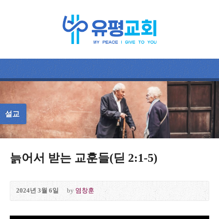
설교
늙어서 받는 교훈들(딛 2:1-5)
2024년 3월 6일
by
염창훈