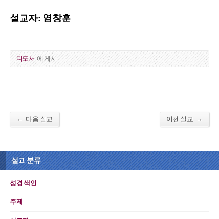
설교자: 염창훈
디도서
에 게시
←
→
다음 설교
이전 설교
설교 분류
성경 색인
주제