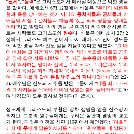
“
권세
”, “
능력
”은 그리스도께서 폐하실 대상으로 악한 영들
을 말한다. 에베소서 6장 12절에서 바울은 “
우리의 씨름은
혈과 육을 상대하는 것이 아니요
통치자들과 권세들
과 이
어둠의 세상 주관자들과 하늘에 있는 악의 영들을 상대함
이라
”라고 말했다. 악의 영들 곧 마귀와 타락한 천사를 따
르는 사람들도 그리스도의
원수
다. 바울은 에베소서 2장 2
절에서 그리스도 예수 안에서 다시 태어나기 전에 성도들
이 악한 영을 따라 진노 받을 자들이었다고 말했다: “
그 때
에 너희는 그 가운데서 행하여 이 세상 풍조를 따르고 공중
의 권세 잡은 자를 따랐으니 곧 지금 불순종의 아들들 가운
데서 역사하는 영이라 전에는 우리도 다 그 가운데서 우리
육체의 욕심을 따라 지내며 육체와 마음의 원하는 것을 하
여 다른 이들과 같이
본질상 진노의 자녀
이었더니
”(엡 2:2-
3). 예수님은 진노의 저주를 받은 그들에게 “
나를 떠나 마귀
와 그 사자들을 위하여 예비된 영원한 불에 들어가라
”고 하
며 남김없이 모두 멸하실 것이다(마 25:41).
성도에게 그리스도의 부활은 장차 생명을 얻을 산소망이
되지만, 그분의 원수들에게는 두려운 심판과 멸망의 경고
가 된다. 다윗은 이것을 시편 110편에서 예언했다: “
여호와
께서
내 주
에게 말씀하시기를 ‘내가 네 원수들로 네 발판이