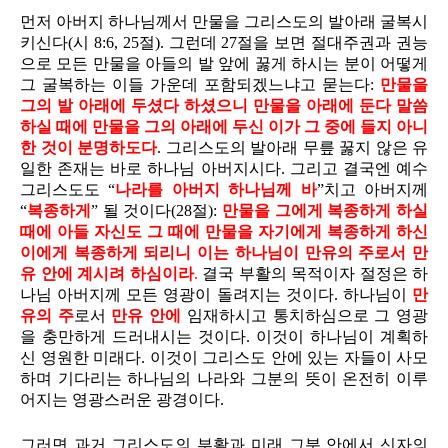
먼저 아버지 하나님께서 만물을 그리스도의 발아래 굴복시
키신다(시 8:6, 25절). 그런데 27절을 보면 절대주권과 권능
으로 모든 만물을 아들의 발 앞에 꿇게 하시는 분이 어떻게
그 굴복하는 이들 가운데 포함되겠느냐고 묻는다:
만물을
그의 발 아래에 두셨다 하셨으니 만물을 아래에 둔다 말씀
하실 때에 만물을 그의 아래에 두신 이가 그 중에 들지 아니
한 것이 분명하도다
. 그리스도의 발아래 무릎 꿇지 않은 유
일한 존재는 바로 하나님 아버지시다. 그리고 결국엔 예수
그리스도도 “
나라를 아버지 하나님께 바
”치고 아버지께
“
복종하게
” 될 것이다(28절):
만물을 그에게 복종하게 하실
때에 아들 자신도 그 때에 만물을 자기에게 복종하게 하신
이에게 복종하게 되리니 이는 하나님이 만유의 주로서 만
유 안에 계시려 하심이라
.
결국 부활의 목적이자 절정은 하
나님 아버지께 모든 영광이 돌려지는 것이다. 하나님이
만
유의 주
로서
만유 안에
임재하시고 통치하심으로 그 영광
을 충만하게 드러내시는 것이다. 이것이 하나님이 계획하
신 영원한 미래다. 이것이 그리스도 안에 있는 자들이 사모
하며 기다리는 하나님의 나라와 그분의 뜻이 온전히 이루
어지는 영광스러운 광경이다.
그러면 과거 그리스도의 부활과 미래 그분 안에서 신자의