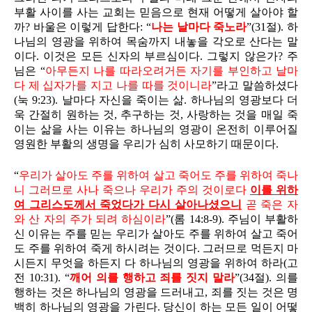
부활 사이를 사는 교회는 믿음으로 현재 어떻게 살아야 할
까? 바울은 이렇게 답한다: “
나는 날마다 죽노라
”(31절). 하
나님의 영광을 위하여 목숨까지 내놓을 각오로 산다는 말
이다. 이것은 모든 신자의 부르심이다. 그렇지 않은가? 주
님은 “
아무든지 나를 따라오려거든 자기를 부인하고 날마
다 제 십자가를 지고 나를 따를 것이니라
”라고 말씀하셨다
(눅 9:23). 날마다 자신을 죽이는 삶. 하나님의 영광보다 더
욱 간절히 원하는 것, 추구하는 것, 사랑하는 것을 매일 죽
이는 삶을 사는 이유는 하나님의 영광이 온전히 이루어질
영원한 부활의 생명을 우리가 심히 사모하기 때문이다.
“
우리가 살아도 주를 위하여 살고 죽어도 주를 위하여 죽나
니 그러므로 사나 죽으나 우리가 주의 것이로다
이를 위하
여 그리스도께서 죽었다가 다시 살아나셨으니
곧 죽은 자
와 산 자의 주가 되려 하심이라
”(롬 14:8-9). 주님이 부활하
신 이유는 주를 믿는 우리가 살아도 주를 위하여 살고 죽어
도 주를 위하여 죽게 하시려는 것이다. 그러므로 먹든지 마
시든지 무엇을 하든지 다 하나님의 영광을 위하여 하라(고
전 10:31). “
깨어 의를 행하고 죄를 짓지 말라
”(34절). 의를
행하는 것은 하나님의 영광을 드러내고, 죄를 짓는 것은 명
백히 하나님의 영광을 가린다. 당신이 하는 모든 일이 어떻