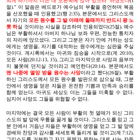
되게 하기까지 너는 내 오른쪽에 앉아 있으라’ 하셨도다
(1
절).” 이 말씀은 베드로가 예수님의 부활을 증언하며 복음
을 선포했을 때 인용했고(행 2:35), 본문에서도 그리스도께
서 자기의
모든 원수를 그 발 아래에 둘때까지 반드시 왕 노
릇 하
실 것이라는 사실을 강조하며 인용되었다(25절). 예수
님은 부활하셔서 아버지 하나님 보좌 우편, 전능한 통치자
의 자리에 앉으셨다. 그리고 그분은 자기 안에 거하는 성도
에게는 생명을, 자기를 대적하는 원수에게는 심판을 주실
것이다. 계시록에서는 마귀와 짐승을 시작으로(계 20:10),
모든 사람(20:12-13, 15), 그리고 마지막으로 사망과 음부까
지 불못에 던지실 것이라고 예언한다(20:14). 본문에서도
맨 나중에 멸망 받을 원수는 사망
이라고 했다(26절). 부활
하신 그리스도께서 모든 원수를 발판으로 삼으실 때, 그분
안에서 생명을 얻은 자들은 온전한 기쁨과 만족과 승리를
함께 얻는다. 마귀도 세상도 더는 그들을 미혹할 수 없다.
심지어 사망도 그들을 위협할 수 없다.
마지막에는 결국 모든 사람이 부활의 첫 열매가 되신 그리
스도의 발 앞에 무릎을 꿇게 될 것이다. 그리스도를 믿고 그
분 안에서 거듭난 자들은 부활하여 생명을 얻고 그 발 앞에
경배와 찬양과 감사를 세세토록 돌리게 될 것이고(계 7:12),
그리스도를 거부하고 자기 육체가 원하는 대로 사는 자들