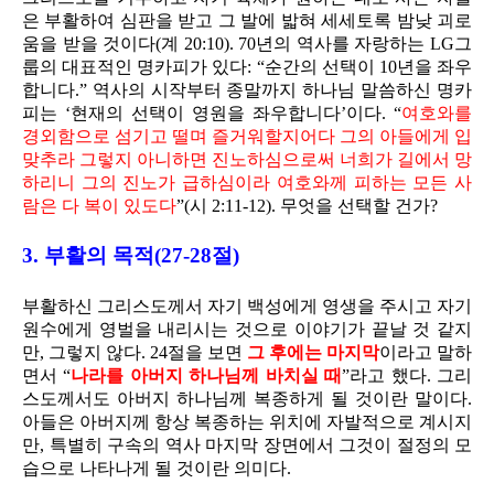
은 부활하여 심판을 받고 그 발에 밟혀 세세토록 밤낮 괴로
움을 받을 것이다(계 20:10). 70년의 역사를 자랑하는 LG그
룹의 대표적인 명카피가 있다: “순간의 선택이 10년을 좌우
합니다.” 역사의 시작부터 종말까지 하나님 말씀하신 명카
피는 ‘현재의 선택이 영원을 좌우합니다’이다. “
여호와를
경외함으로 섬기고 떨며 즐거워할지어다 그의 아들에게 입
맞추라 그렇지 아니하면 진노하심으로써 너희가 길에서 망
하리니 그의 진노가 급하심이라 여호와께 피하는 모든 사
람은 다 복이 있도다
”(시 2:11-12). 무엇을 선택할 건가?
3. 부활의 목적(27-28절)
부활하신 그리스도께서 자기 백성에게 영생을 주시고 자기
원수에게 영벌을 내리시는 것으로 이야기가 끝날 것 같지
만, 그렇지 않다. 24절을 보면
그 후에는 마지막
이라고 말하
면서 “
나라를 아버지 하나님께 바치실 때
”라고 했다. 그리
스도께서도 아버지 하나님께 복종하게 될 것이란 말이다.
아들은 아버지께 항상 복종하는 위치에 자발적으로 계시지
만, 특별히 구속의 역사 마지막 장면에서 그것이 절정의 모
습으로 나타나게 될 것이란 의미다.