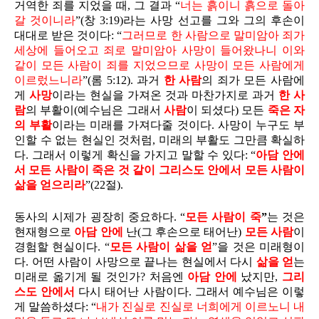
거역한 죄를 지었을 때, 그 결과 “
너는 흙이니 흙으로 돌아
갈 것이니라
”(창 3:19)라는 사망 선고를 그와 그의 후손이
대대로 받은 것이다: “
그러므로 한 사람으로 말미암아 죄가
세상에 들어오고 죄로 말미암아 사망이 들어왔나니 이와
같이 모든 사람이 죄를 지었으므로 사망이 모든 사람에게
이르렀느니라
”(롬 5:12). 과거
한 사람
의 죄가 모든 사람에
게
사망
이라는 현실을 가져온 것과 마찬가지로 과거
한 사
람
의 부활이(예수님은 그래서
사람
이 되셨다) 모든
죽은 자
의 부활
이라는 미래를 가져다줄 것이다. 사망이 누구도 부
인할 수 없는 현실인 것처럼, 미래의 부활도 그만큼 확실하
다. 그래서 이렇게 확신을 가지고 말할 수 있다: “
아담 안에
서 모든 사람이 죽은 것 같이 그리스도 안에서 모든 사람이
삶을 얻으리라
”(22절).
동사의 시제가 굉장히 중요하다. “
모든 사람이
죽
”
는 것은
현재형으로
아담 안에
난(그 후손으로 태어난)
모든 사람
이
경험할 현실이다. “
모든 사람이 삶을 얻
”을 것은 미래형이
다. 어떤 사람이 사망으로 끝나는 현실에서 다시
삶을 얻
는
미래로 옮기게 될 것인가? 처음엔
아담 안에
났지만,
그리
스도 안에서
다시 태어난 사람이다. 그래서 예수님은 이렇
게 말씀하셨다: “
내가 진실로 진실로 너희에게 이르노니 내