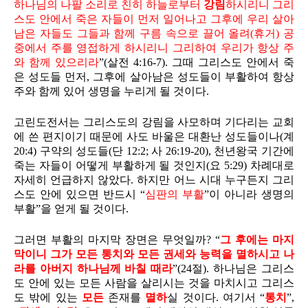
하나님의 나팔 소리로 친히 하늘로부터
강림
하시리니 그리
스도 안에서 죽은 자들이 먼저 일어나고 그후에 우리 살아
남은 자들도 그들과 함께 구름 속으로 끌어 올려(휴거) 공
중에서 주를 영접하게 하시리니 그리하여 우리가 항상 주
와 함께 있으리라
”(살전 4:16-7). 그때 그리스도 안에서 죽
은 성도들 먼저, 그후에 살아남은 성도들이 부활하여 항상
주와 함께 있어 생명을 누리게 될 것이다.
고린도전서는 그리스도의 강림을 사모하며 기다리는 교회
에 쓴 편지이기 때문에 사도 바울은 대환난 성도들이나(계
20:4) 구약의 성도들(단 12:2; 사 26:19-20), 천년왕국 기간에
죽는 자들이 어떻게 부활하게 될 것인지(요 5:29) 차례대로
자세히 언급하지 않았다. 하지만 어느 시대 누구든지 그리
스도 안에 있으면 반드시 “
심판의 부활
”이 아니라 생명의
부활”을 얻게 될 것이다.
그러면 부활의 마지막 장면은 무엇일까? “
그 후에는 마지
막이니 그가 모든 통치와 모든 권세와 능력을 멸하시고 나
라를 아버지 하나님께 바칠 때라
”(24절). 하나님은 그리스
도 안에 있는 모든 사람을 살리시는 것을 마치시고 그리스
도 밖에 있는
모든
존재를
멸하
실 것이다. 여기서 “
통치
”,