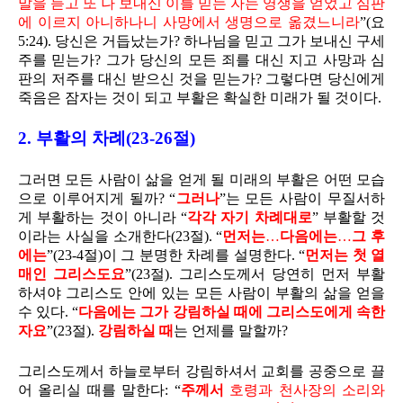
말을 듣고 또 나 보내신 이를 믿는 자는 영생을 얻었고 심판
에 이르지 아니하나니 사망에서 생명으로 옮겼느니라
”(요
5:24). 당신은 거듭났는가? 하나님을 믿고 그가 보내신 구세
주를 믿는가? 그가 당신의 모든 죄를 대신 지고 사망과 심
판의 저주를 대신 받으신 것을 믿는가? 그렇다면 당신에게
죽음은 잠자는 것이 되고 부활은 확실한 미래가 될 것이다.
2. 부활의 차례(23-26절)
그러면 모든 사람이 삶을 얻게 될 미래의 부활은 어떤 모습
으로 이루어지게 될까? “
그러나
”는 모든 사람이 무질서하
게 부활하는 것이 아니라 “
각각 자기 차례대로
” 부활할 것
이라는 사실을 소개한다(23절). “
먼저는
…
다음에는
…
그 후
에는
”(23-4절)이 그 분명한 차례를 설명한다. “
먼저는 첫 열
매인 그리스도요
”(23절). 그리스도께서 당연히 먼저 부활
하셔야 그리스도 안에 있는 모든 사람이 부활의 삶을 얻을
수 있다. “
다음에는 그가 강림하실 때에 그리스도에게 속한
자요
”(23절).
강림하실 때
는 언제를 말할까?
그리스도께서 하늘로부터 강림하셔서 교회를 공중으로 끌
어 올리실 때를 말한다: “
주께서
호령과 천사장의 소리와