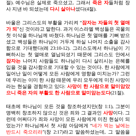
절). 예수님은 실제로 죽으셨고, 그래서
죽은 자
들처럼 장
사 지낸 바 되셨는데
다시 살아나
셨다(4절).
바울은 그리스도의 부활을 가리켜 “
잠자는 자들의 첫 열매
가 되
”신 것이라고 말한다. 과거 이스라엘 백성들은 곡물의
첫 이삭을 하나님께 바쳤다. 하나님은 첫 열매를 기뻐 받으
셨고 백성들은 하나님이 거두게 하실 나머지 소출을 감사
함으로 기대했다(레 23:10-12). 그리스도께서 하나님이 기
뻐하시는 첫 열매로 열납되셨기 때문에 그리스도 안에서
잠자는
나머지 사람들도 하나님이 다시 살리시는 은혜를
입을 것을 감사함으로 기대할 수 있는 것이다. 한 사람에게
일어난 일이 어떻게 모든 사람에게 영향을 미치는가? 그런
데 우리는 이미 한 사람 때문에 우리 모두에게 미친 사망이
라는 현실을 경험하고 있다:
사망이 한 사람으로 말미암았
으니 죽은 자의 부활도 한 사람으로 말미암는도다
(21절).
태초에 하나님이 모든 것을 창조하셨지만(창 1:1), 그분이
명백히 창조하지 않으신 것은 죄와 그 결과인
사망
이다. 그
런데 어쩌다가 죄와 사망이 모든 사람에게 미친 현실이 되
었는가? 하나님께서 첫 사람 아담에게 “
네가 먹는 날에는
반드시 죽으리라
”(창 2:17)라고 말씀하셨는데, 그 말씀을