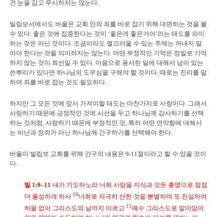
건 눈을 감고 무시하지는 않는다.
빌립보서에서도 바울은 교회 안의 죄를 바로 잡기 위해 대면하는 것을 볼
수 있다. 좋은 것에 집중한다는 것이 ‘좋은게 좋은거야’라는 태도를 의미
하는 것은 아닌 것이다. 조금이라도 껄끄러울 수 있는 주제는 꺼내지 말
아야 한다는 것을 의미하지는 않는다. 어떤 부정적인 기억은 정말로 기억
하지 않는 것이 최선일 수 있다. 마음으로 용서한 일에 대해서 남아 있는
쓴뿌리가 있다면 하나님의 도우심을 구해야 할 것이다. 때로는 진리를 말
하여 죄를 바로 잡는 것도 필요하다.
하지만 그 모든 것에 앞서 가져야할 태도는 마찬가지로 사랑이다. 그래서
사랑하기 때문에 긍정적인 것에 시선을 두고 하나님께 감사하기를 선택
하는 것처럼, 사랑하기 때문에 부정적인 것, 특히 어떤 연약함에 대해서
는 비난과 정죄가 아닌 하나님께 간구하기를 선택해야 한다.
바울이 빌립보 교회를 위해 간구의 내용은 9-11절이라고 할 수 있을 것이
다.
빌
1:9–11
내가 기도하노라 너희 사랑을 지식과 모든 총명으로 점점
10
더 풍성하게 하사
너희로 지극히 선한 것을 분별하며 또 진실하여
11
허물 없이 그리스도의 날까지 이르고
예수 그리스도로 말미암아