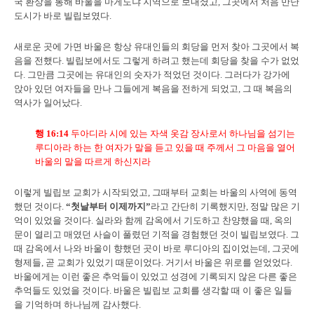
국 환상을 통해 바울을 마게도냐 지역으로 보내셨고, 그곳에서 처음 만난
도시가 바로 빌립보였다.
새로운 곳에 가면 바울은 항상 유대인들의 회당을 먼저 찾아 그곳에서 복
음을 전했다. 빌립보에서도 그렇게 하려고 했는데 회당을 찾을 수가 없었
다. 그만큼 그곳에는 유대인의 숫자가 적었던 것이다. 그러다가 강가에
앉아 있던 여자들을 만나 그들에게 복음을 전하게 되었고, 그 때 복음의
역사가 일어났다.
행
16:14
두아디라 시에 있는 자색 옷감 장사로서 하나님을 섬기는
루디아라 하는 한 여자가 말을 듣고 있을 때 주께서 그 마음을 열어
바울의 말을 따르게 하신지라
이렇게 빌립보 교회가 시작되었고, 그때부터 교회는 바울의 사역에 동역
했던 것이다.
“첫날부터 이제까지”
라고 간단히 기록했지만, 정말 많은 기
억이 있었을 것이다. 실라와 함께 감옥에서 기도하고 찬양했을 때, 옥의
문이 열리고 매였던 사슬이 풀렸던 기적을 경험했던 것이 빌립보였다. 그
때 감옥에서 나와 바울이 향했던 곳이 바로 루디아의 집이었는데, 그곳에
형제들, 곧 교회가 있었기 때문이었다. 거기서 바울은 위로를 얻었었다.
바울에게는 이런 좋은 추억들이 있었고 성경에 기록되지 않은 다른 좋은
추억들도 있었을 것이다. 바울은 빌립보 교회를 생각할 때 이 좋은 일들
을 기억하며 하나님께 감사했다.