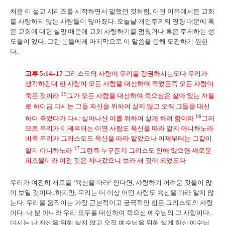
처음 이 설교 시리즈를 시작하면서 말했던 것처럼, 어떤 이유에서든 교회
를 사랑하지 않는 사람들이 많아졌다. 오늘날 개인주의의 영향 때문에 혹
은 교회에 대한 실망 때문에 교회 사랑하기를 멈췄거나 혹은 주저하는 성
도들이 있다. 그런 분들에게 마지막으로 이 말씀을 통해 도전하기 원한
다.
고후
5:14–17
그리스도의 사랑이 우리를 강권하시는도다 우리가
생각하건대 한 사람이 모든 사람을 대신하여 죽었은즉 모든 사람이
15
죽은 것이라
그가 모든 사람을 대신하여 죽으심은 살아 있는 자들
로 하여금 다시는 그들 자신을 위하여 살지 않고 오직 그들을 대신
16
하여 죽었다가 다시 살아나신 이를 위하여 살게 하려 함이라
그러
므로 우리가 이제부터는 어떤 사람도 육신을 따라 알지 아니하노라
비록 우리가 그리스도도 육신을 따라 알았으나 이제부터는 그같이
17
알지 아니하노라
그런즉 누구든지 그리스도 안에 있으면 새로운
피조물이라 이전 것은 지나갔으니 보라 새 것이 되었도다
우리가 여전히 서로를 ‘육신을 따라’ 안다면, 사랑하기 어려운 것들이 많
이 보일 것이다. 하지만, 우리는 더 이상 어떤 사람도 육신을 따라 알지 않
는다. 우리를 움직이는 가장 근본적이고 궁극적인 힘은 그리스도의 사랑
이다. 나 뿐 아니라 우리 모두를 대신하여 죽으신 예수님의 그 사랑이다.
다시는 나 자신을 위해 살지 않고 오직 예수님을 위해 살게 하신 예수님