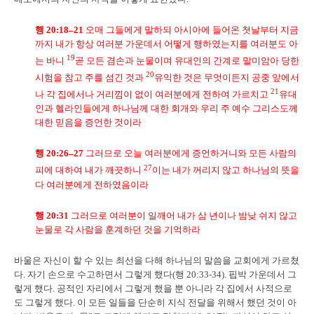
행
20:18–21
오매 그들에게 말하되 아시아에 들어온 첫날부터 지금
까지 내가 항상 여러분 가운데서 어떻게 행하였는지를 여러분도 아
19
는 바니
곧 모든 겸손과 눈물이며 유대인의 간계로 말미암아 당한
20
시험을 참고 주를 섬긴 것과
유익한 것은 무엇이든지 공중 앞에서
21
나 각 집에서나 거리낌이 없이 여러분에게 전하여 가르치고
유대
인과 헬라인들에게 하나님께 대한 회개와 우리 주 예수 그리스도께
대한 믿음을 증언한 것이라
행
20:26–27
그러므로 오늘 여러분에게 증언하거니와 모든 사람의
27
피에 대하여 내가 깨끗하니
이는 내가 꺼리지 않고 하나님의 뜻을
다 여러분에게 전하였음이라
행
20:31
그러므로 여러분이 일깨어 내가 삼 년이나 밤낮 쉬지 않고
눈물로 각 사람을 훈계하던 것을 기억하라
바울은 자신이 할 수 있는 최선을 다해 하나님의 말씀을 교회에게 가르쳤
다. 자기 손으로 수고하면서 그렇게 했다(행 20:33-34). 핍박 가운데서 그
렇게 했다. 공적인 자리에서 그렇게 했을 뿐 아니라 각 집에서 사적으로
도 그렇게 했다. 이 모든 일들을 단순히 지식 전달을 위해서 했던 것이 아