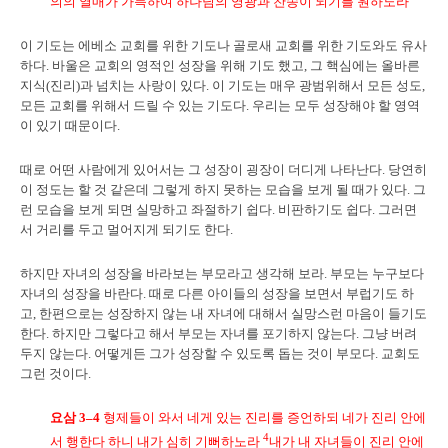
의의 열매가 가득하여 하나님의 영광과 찬송이 되기를 원하노라
이 기도는 에베소 교회를 위한 기도나 골로새 교회를 위한 기도와도 유사
하다. 바울은 교회의 영적인 성장을 위해 기도 했고, 그 핵심에는 올바른
지식(진리)과 넘치는 사랑이 있다. 이 기도는 매우 광범위해서 모든 성도,
모든 교회를 위해서 드릴 수 있는 기도다. 우리는 모두 성장해야 할 영역
이 있기 때문이다.
때로 어떤 사람에게 있어서는 그 성장이 굉장이 더디게 나타난다. 당연히
이 정도는 할 것 같은데 그렇게 하지 못하는 모습을 보게 될 때가 있다. 그
런 모습을 보게 되면 실망하고 좌절하기 쉽다. 비판하기도 쉽다. 그러면
서 거리를 두고 멀어지게 되기도 한다.
하지만 자녀의 성장을 바라보는 부모라고 생각해 보라. 부모는 누구보다
자녀의 성장을 바란다. 때로 다른 아이들의 성장을 보면서 부럽기도 하
고, 한편으로는 성장하지 않는 내 자녀에 대해서 실망스런 마음이 들기도
한다. 하지만 그렇다고 해서 부모는 자녀를 포기하지 않는다. 그냥 버려
두지 않는다. 어떻게든 그가 성장할 수 있도록 돕는 것이 부모다. 교회도
그런 것이다.
요삼
3–4
형제들이 와서 네게 있는 진리를 증언하되 네가 진리 안에
4
서 행한다 하니 내가 심히 기뻐하노라
내가 내 자녀들이 진리 안에