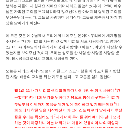
또한 그리스도는 교회를 가족으로 보신다.
하늘에 계신 아버지의 뜻대로
행하는 자들이 내 형제요 자매요 어머니라고 말씀하셨다(마 12:50). 예수
님은 가족인 교회를 부끄러워하지 않으신다. 한 아버지의 형제된 교회를
우선순위에 두신다. 그들을 사랑하며 섬기신다. 그들로 계속해서 자기 형
상을 닮아가게 하신다.
이 모든 것은 예수님께서 우리에게 보여주신 본이다. 우리에게 새계명을
주시면서 “내가 너희를 사랑한 것 같이 너희도 서로 사랑하라”고 명하신
(요 13:34) 예수님께서 우리가 어떻게 사랑해야 하는지, 어떻게 사랑할 수
있는지를 보여주신 것이다. 우리는 성도들 한 사람 한 사람을 사랑할 뿐
아니라, 공동체로서의 교회도 사랑해야 한다.
오늘은 시리즈 마지막으로 이러한 그리스도의 본을 따라 교회를 사랑했
던 사람, 바울의 교회를 위한 기도를 살펴보고 교훈을 얻기 원한다.
4
빌
1:3–11
내가 너희를 생각할 때마다 나의 하나님께 감사하며
간
5
구할 때마다 너희 무리를 위하여 기쁨으로 항상 간구함은
너희가
6
첫날부터 이제까지 복음을 위한 일에 참여하고 있기 때문이라
너
희 안에서 착한 일을 시작하신 이가 그리스도 예수의 날까지 이루실
7
줄을 우리는 확신하노라
내가 너희 무리를 위하여 이와 같이 생각
하는 것이 마땅하니 이는 너희가 내 마음에 있음이며 나의 매임과