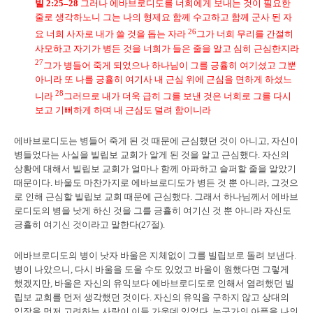
빌
2:25–28
그러나 에바브로디도를 너희에게 보내는 것이 필요한
줄로 생각하노니 그는 나의 형제요 함께 수고하고 함께 군사 된 자
26
요 너희 사자로 내가 쓸 것을 돕는 자라
그가 너희 무리를 간절히
사모하고 자기가 병든 것을 너희가 들은 줄을 알고 심히 근심한지라
27
그가 병들어 죽게 되었으나 하나님이 그를 긍휼히 여기셨고 그뿐
아니라 또 나를 긍휼히 여기사 내 근심 위에 근심을 면하게 하셨느
28
니라
그러므로 내가 더욱 급히 그를 보낸 것은 너희로 그를 다시
보고 기뻐하게 하며 내 근심도 덜려 함이니라
에바브로디도는 병들어 죽게 된 것 때문에 근심했던 것이 아니고, 자신이
병들었다는 사실을 빌립보 교회가 알게 된 것을 알고 근심했다. 자신의
상황에 대해서 빌립보 교회가 얼마나 함께 아파하고 슬퍼할 줄을 알았기
때문이다. 바울도 마찬가지로 에바브로디도가 병든 것 뿐 아니라, 그것으
로 인해 근심할 빌립보 교회 때문에 근심했다. 그래서 하나님께서 에바브
로디도의 병을 낫게 하신 것을 그를 긍휼히 여기신 것 뿐 아니라 자신도
긍휼히 여기신 것이라고 말한다(27절).
에바브로디도의 병이 낫자 바울은 지체없이 그를 빌립보로 돌려 보낸다.
병이 나았으니, 다시 바울을 도울 수도 있었고 바울이 원했다면 그렇게
했겠지만, 바울은 자신의 유익보다 에바브로디도로 인해서 염려했던 빌
립보 교회를 먼저 생각했던 것이다. 자신의 유익을 구하지 않고 상대의
입장을 먼저 고려하는 사랑이 이들 가운데 있었다. 누군가의 아픔을 나의