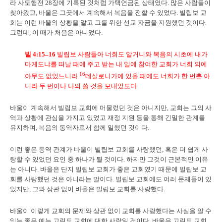
라 사도행전 28장에 기록된 것처럼 가택연금된 상태였다. 많은 사람들이
찾아왔고, 바울은 그곳에서 계속해서 복음을 전할 수 있었다. 빌립보 교
회는 이런 바울의 상황을 알고 그를 위한 선교 자금을 지원했던 것이다.
그런데, 이 때가 처음은 아니었다.
빌
4:15–16
빌립보 사람들아 너희도 알거니와 복음의 시초에 내가
마게도냐를 떠날 때에 주고 받는 내 일에 참여한 교회가 너희 외에
16
아무도 없었느니라
데살로니가에 있을 때에도 너희가 한 번뿐 아
니라 두 번이나 나의 쓸 것을 보내었도다
바울이 계속해서 빌립보 교회에 머물렀던 것은 아니지만, 교회는 그의 사
역과 상황에 관심을 가지고 있었고 재정 지원 등을 통해 긴밀한 관계를
유지하며, 복음의 동역자로서 함께 일했던 것이다.
이런 좋은 동역 관계가 바울이 빌립보 교회를 사랑했던, 혹은 더 쉽게 사
랑할 수 있었던 요인 중 하나가 될 것이다. 하지만 그것이 근본적인 이유
는 아니다. 바울은 단지 빌립보 교회가 좋은 교회였기 때문에 빌립보 교
회를 사랑했던 것은 아니라는 말이다. 빌립보 교회에도 여러 문제들이 있
었지만, 그와 상관 없이 바울은 빌립보 교회를 사랑했다.
바울이 이렇게 교회의 문제와 상관 없이 교회를 사랑했다는 사실을 알 수
잇는 좋은 예는 고린도 교회에 대한 사랑일 것이다. 바울은 고린도 교회