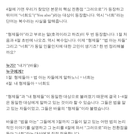
4절에 가면 우리가 찾았던 본문의 핵심 전환점 “그러므로”가 등장하고
뒤이어 “너희도”(“You also”)라는 대상이 등장합니다. 역시 “너희”라는
단어는 복수라는 사실을 말해줍니다.
“형제들아”라고 부르는 말(호격이라고 하죠)이 두 번 등장합니다. 1절 처
음과 4절 초반에 나오죠. 역시 복수입니다. 이제 “형제들” “법 아는 자들”
그리고 “너희”가 동일 인물인지에 대한 고민이 생기죠? 한 번 정리해볼
까요?
누가?
“내가”(바울)
누구에게?
1절: 형제들아 = 법 아는 자들에게 말하노니 = 너희는
4절: 내 형제들아 = 너희도
“형제들”과 “내 형제들”이 동일한 대상으로 불려졌기 때문에 결국 1~4절
은 동일한 대상에게 말하고 있는 것이라 할 수 있습니다. 그들은 법을 알
고 있는 자들이었고, 그들은 바울의 “형제들”이라 불렸습니다.
바울은 “법을 아는” 그들에게 3절까지 그들이 알고 있는 어떤 법의 논리
적인 이야기를 설명하고 그 논리를 4절에 와서 “그러므로”라는 전환점을
돌아 “너희”라는 대상에게 직접 적용합니다.