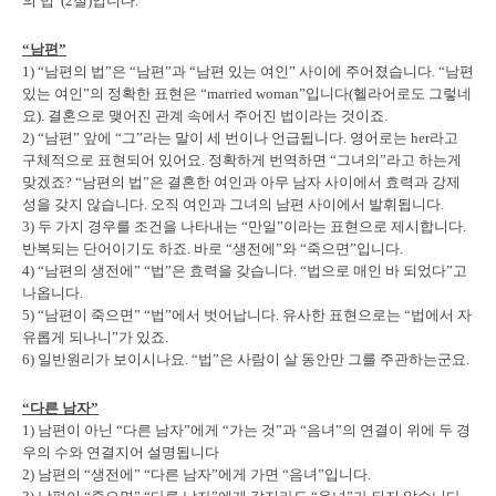
의 법”(2절)입니다.
“남편”
1) “남편의 법”은 “남편”과 “남편 있는 여인” 사이에 주어졌습니다. “남편
있는 여인”의 정확한 표현은 “married woman”입니다(헬라어로도 그렇네
요). 결혼으로 맺어진 관계 속에서 주어진 법이라는 것이죠.
2) “남편” 앞에 “그”라는 말이 세 번이나 언급됩니다. 영어로는 her라고
구체적으로 표현되어 있어요. 정확하게 번역하면 “그녀의”라고 하는게
맞겠죠? “남편의 법”은 결혼한 여인과 아무 남자 사이에서 효력과 강제
성을 갖지 않습니다. 오직 여인과 그녀의 남편 사이에서 발휘됩니다.
3) 두 가지 경우를 조건을 나타내는 “만일”이라는 표현으로 제시합니다.
반복되는 단어이기도 하죠. 바로 “생전에”와 “죽으면”입니다.
4) “남편의 생전에” “법”은 효력을 갖습니다. “법으로 매인 바 되었다”고
나옵니다.
5) “남편이 죽으면” “법”에서 벗어납니다. 유사한 표현으로는 “법에서 자
유롭게 되나니”가 있죠.
6) 일반원리가 보이시나요. “법”은 사람이 살 동안만 그를 주관하는군요.
“다른 남자”
1) 남편이 아닌 “다른 남자”에게 “가는 것”과 “음녀”의 연결이 위에 두 경
우의 수와 연결지어 설명됩니다
2) 남편의 “생전에” “다른 남자”에게 가면 “음녀”입니다.