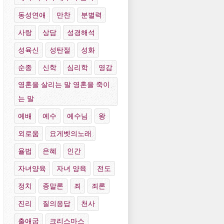
동성연애
만찬
분별력
사랑
상담
성경해석
성육신
성탄절
성화
순종
신학
심리학
영감
영혼을 살리는 말 영혼을 죽이
는 말
예배
예수
예수님
왕
외로움
요게벳의노래
율법
은혜
인간
자녀양육
자녀 양육
전도
정치
종말론
죄
죄론
진리
질의응답
천사
출애굽
크리스마스