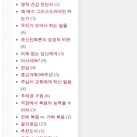
영적 건강 진단서
(1)
왜 예수 그리스도여야만 하
는가
(3)
우리가 모여서 하는 일들
(6)
유신진화론의 성경적 비판
(8)
의욕 없는 당신에게
(3)
이사야967
(9)
전심
(4)
종교개혁500주년
(5)
주님이 교회에게 하신 말씀
(4)
주재권 구원
(6)
직장에서 복음의 능력을 누
리라
(3)
진짜 복음 vs. 가짜 복음
(2)
질의응답
(23)
추천도서
(1)