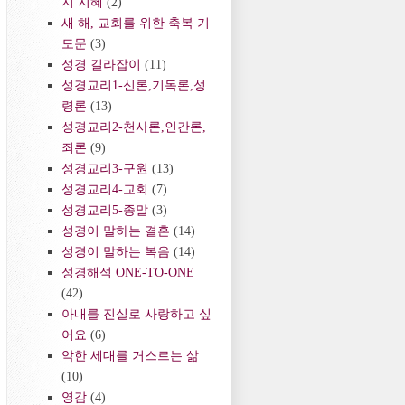
지 지혜
(2)
새 해, 교회를 위한 축복 기
도문
(3)
성경 길라잡이
(11)
성경교리1-신론,기독론,성
령론
(13)
성경교리2-천사론,인간론,
죄론
(9)
성경교리3-구원
(13)
성경교리4-교회
(7)
성경교리5-종말
(3)
성경이 말하는 결혼
(14)
성경이 말하는 복음
(14)
성경해석 ONE-TO-ONE
(42)
아내를 진실로 사랑하고 싶
어요
(6)
악한 세대를 거스르는 삶
(10)
영감
(4)