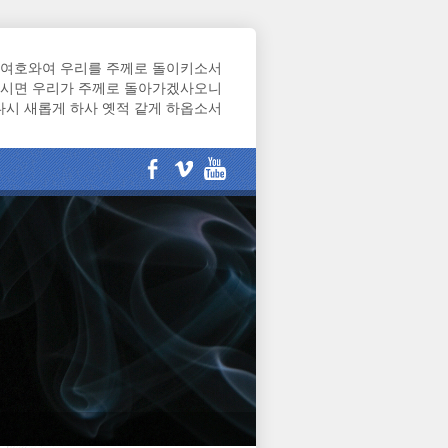
여호와여 우리를 주께로 돌이키소서
시면 우리가 주께로 돌아가겠사오니
다시 새롭게 하사 옛적 같게 하옵소서