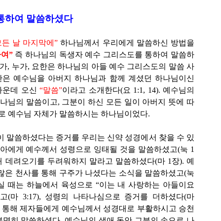
 통하여 말씀하셨다
모든 날 마지막에”
하나님께서 우리에게 말씀하신 방법을
여”
즉 하나님의 독생자 예수 그리스도를 통하여 말씀하
, 마가, 누가, 요한은 하나님의 아들 예수 그리스도의 말씀 사
요한은 예수님을 아버지 하나님과 함께 계셨던 하나님이신
 가운데 오신
“말씀”
이라고 소개한다(요 1:1, 14). 예수님의
하나님의 말씀이고, 그분이 하신 모든 일이 아버지 뜻에 따
디로 예수님 자체가 말씀하시는 하나님이었다.
이 말씀하셨다는 증거를 우리는 신약 성경에서 찾을 수 있
리아에게 예수께서 성령으로 잉태될 것을 말씀하셨고(눅 1
내 데려오기를 두려워하지 말라고 말씀하셨다(마 1장). 예
많은 천사를 통해 구주가 나셨다는 소식을 말씀하셨고(눅
으실 때는 하늘에서 육성으로 “이는 내 사랑하는 아들이요
(마 3:17), 성령의 나타나심으로 증거를 더하셨다(마
천사를 통해 제자들에게 예수님께서 성경대로 부활하시고 승천
명히 말씀하셨다. 예수님의 생애 동안 그분의 손으로 나