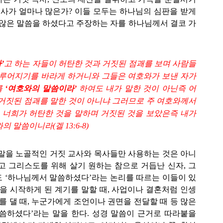
교사가 얼마나 많은가? 이들 모두는 하나님의 심판을 받게
 않은 말씀을 하셨다고 주장하는 자를 하나님께서 결코 가
’
고 하는 자들이 허탄한 것과 거짓된 점괘를 보며 사람들
이루어지기를 바라게 하거니와 그들은 여호와가 보낸 자가
를
‘여호와의 말씀이라’
하여도 내가 말한 것이 아닌즉 어
 거짓된 점괘를 말한 것이 아니냐 그러므로 주 여호와께서
너희가 허탄한 것을 말하며 거짓된 것을 보았은즉 내가
 말씀이니라(겔 13:6-8)
말을 노골적인 거짓 교사와 목사들만 사용하는 것은 아니
고 그리스도를 위해 살기 원하는 참으로 거듭난 신자, 그
 ‘하나님께서 말씀하셨다’라는 논리를 따르는 이들이 있
역을 시작하게 된 계기를 말할 때, 사업이나 결혼처럼 인셍
를 댈 때, 누군가에게 조언이나 권면을 전달할 때 등 많은
씀하셨다’라는 말을 한다. 성경 말씀이 근거로 따라붙을