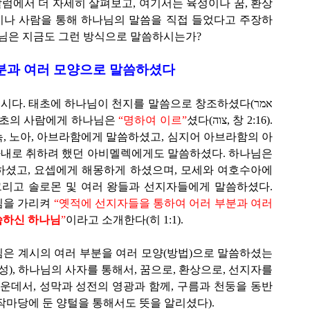
칼럼에서 더 자세히 살펴보고, 여기서는 육성이나 꿈, 환상
황이나 사람을 통해 하나님의 말씀을 직접 들었다고 주장하
나님은 지금도 그런 방식으로 말씀하시는가?
부분과 여러 모양으로 말씀하셨다
하나님은 말씀하시는 하나님이시다. 태초에 하나님이 천지를 말씀으로 창조하셨다(אמר
:6). 최초의 사람에게 하나님은
“명하여 이르”
셨다(צוה, 창 2:16).
에녹, 노아, 아브라함에게 말씀하셨고, 심지어 아브라함의 아
 아내로 취하려 했던 아비멜렉에게도 말씀하셨다. 하나님은
하셨고, 요셉에게 해몽하게 하셨으며, 모세와 여호수아에
그리고 솔로몬 및 여러 왕들과 선지자들에게 말씀하셨다.
님을 가리켜
“옛적에 선지자들을 통하여 어러 부분과 여러
씀하신 하나님
”
이라고 소개한다(히 1:1).
은 계시의 여러 부분을 여러 모양(방법)으로 말씀하셨는
성), 하나님의 사자를 통해서, 꿈으로, 환상으로, 선지자를
가운데서, 성막과 성전의 영광과 함께, 구름과 천둥을 동반
작마당에 둔 양털을 통해서도 뜻을 알리셨다).