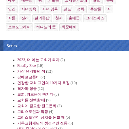
예수
예수님
왕
외로움
요게벳의노래
율법
은혜
인간
자녀양육
자녀 양육
전도
정치
종말론
죄
죄론
진리
질의응답
천사
출애굽
크리스마스
포르노그래피
하나님의 뜻
회중예배
Series
2023, 더 아는 교회가 되자
(2)
Finally Free
(10)
가장 유익했던 책
(12)
강해설교준비
(7)
건강한 교회 교인의 10가지 특징
(10)
격자와 덩굴
(12)
교회, 외로움에 빠지다
(5)
교회를 선택할 때
(5)
교회에 필요한 전도문화
(2)
그리스도인과 직장
(4)
그리스도인이 정치를 논할 때
(5)
기독교형제단의 성경적인 전통
(5)
내가 죽어야 예수가 산다
(7)