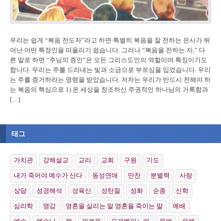
우리는 쉽게 “복음 전도자”라고 하면 특별히 복음을 잘 전하는 은사가 뛰
어난 어떤 특정인을 떠올리기 쉽습니다. 그러나 “복음을 전하는 자,” 다
른 말로 하면 “주님의 증인”은 모든 그리스도인의 역할이며 특징이기도
합니다. 우리는 주를 드러내는 빛과 소금으로 부르심을 입었습니다. 우리
는 주를 증거하라는 명령을 받았습니다. 저자는 우리가 반드시 전해야 하
는 복음의 핵심으로 1) 온 세상을 창조하신 주권적인 하나님의 거룩함과
[…]
태그
가치관
강해설교
교리
교회
구원
기도
내가 죽어야 예수가 산다
동성연애
만찬
분별력
사랑
상담
성경해석
성육신
성탄절
성화
순종
신학
심리학
영감
영혼을 살리는 말 영혼을 죽이는 말
예배