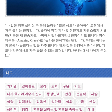
“나 같은 죄인 살리신 주 은혜 놀라워” 많은 성도가 좋아하여 교회에서
자주 불리는 찬양입니다. 숫자에 약한 제가 몇 장인지도 자연스럽게 외웠
던(지금은 새 찬송가로 바뀌어서 달라졌지만..) 찬양이기도 합니다. 영어
제목은 <Amazing Grace>로 “놀라운 은혜”라는 뜻입니다. 우리는 하나님
의 은혜가 놀랍다는 말을 자주 합니다. 위와 같은 찬양에서뿐 아니라, 기
도나 간증에서도 자주 들을 수 있는 표현입니다. 하나님께서 나에게 주신
[…]
태그
가치관
강해설교
교리
교회
구원
기도
내가 죽어야 예수가 산다
동성연애
만찬
분별력
사랑
상담
성경해석
성육신
성탄절
성화
순종
신학
심리학
영감
영혼을 살리는 말 영혼을 죽이는 말
예배