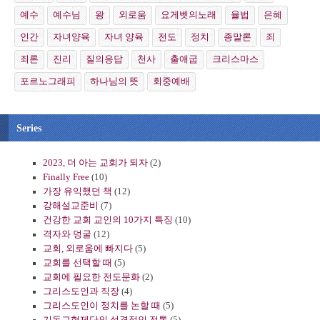
예수
예수님
왕
외로움
요게벳의노래
율법
은혜
인간
자녀양육
자녀 양육
전도
정치
종말론
죄
죄론
진리
질의응답
천사
출애굽
크리스마스
포르노그래피
하나님의 뜻
회중예배
Series
2023, 더 아는 교회가 되자
(2)
Finally Free
(10)
가장 유익했던 책
(12)
강해설교준비
(7)
건강한 교회 교인의 10가지 특징
(10)
격자와 덩굴
(12)
교회, 외로움에 빠지다
(5)
교회를 선택할 때
(5)
교회에 필요한 전도문화
(2)
그리스도인과 직장
(4)
그리스도인이 정치를 논할 때
(5)
기독교형제단의 성경적인 전통
(5)