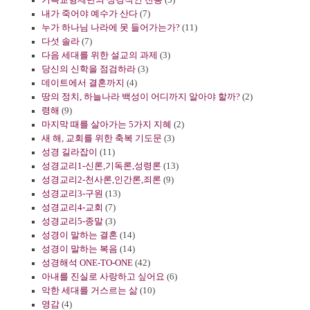
내가 죽어야 예수가 산다
(7)
누가 하나님 나라에 못 들어가는가?
(11)
다섯 솔라
(7)
다음 세대를 위한 설교의 과제
(3)
당신의 신학을 점검하라
(3)
데이트에서 결혼까지
(4)
땅의 정치, 하늘나라 백성이 어디까지 알아야 할까?
(2)
령해
(9)
마지막 때를 살아가는 5가지 지혜
(2)
새 해, 교회를 위한 축복 기도문
(3)
성경 길라잡이
(11)
성경교리1-신론,기독론,성령론
(13)
성경교리2-천사론,인간론,죄론
(9)
성경교리3-구원
(13)
성경교리4-교회
(7)
성경교리5-종말
(3)
성경이 말하는 결혼
(14)
성경이 말하는 복음
(14)
성경해석 ONE-TO-ONE
(42)
아내를 진실로 사랑하고 싶어요
(6)
악한 세대를 거스르는 삶
(10)
영감
(4)