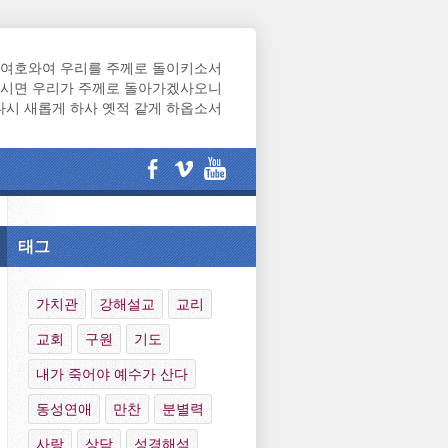
여호와여 우리를 주께로 돌이키소서
시면 우리가 주께로 돌아가겠사오니
다시 새롭게 하사 옛적 같게 하옵소서
태그
가치관
강해설교
교리
교회
구원
기도
내가 죽어야 예수가 산다
동성연애
만찬
분별력
사랑
상담
성경해석