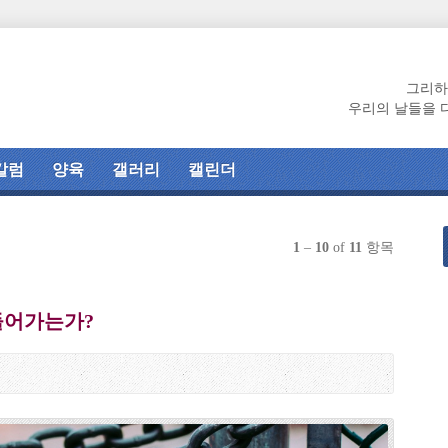
그리하
우리의 날들을 
칼럼
양육
갤러리
캘린더
1
–
10
of
11
항목
들어가는가?