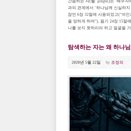
간음하는 자(헬: μοιχός)는 ‘배우자에
과의 관계에서 ‘하나님께 신실하지 않
잠언 6장 32절에 사용되었고(“여
을 망하게 하며”), 욥기 24장 1
나를 보지 못하리라 하고 얼굴을 가리며
탐색하는 자는 왜 하나님
2020년 5월 22일
by
조정의