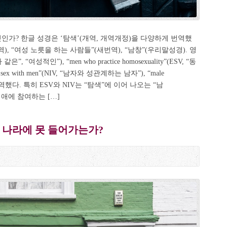
 무엇인가? 한글 성경은 ‘탐색’(개역, 개역개정)을 다양하게 번역했
, “여성 노릇을 하는 사람들”(새번역), “남창”(우리말성경). 영
같은”, “여성적인”), “men who practice homosexuality”(ESV, “동
sex with men”(NIV, “남자와 성관계하는 남자”), “male
등으로 번역했다. 특히 ESV와 NIV는 “탐색”에 이어 나오는 “남
 동성애에 참여하는 […]
 나라에 못 들어가는가?