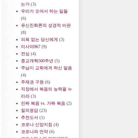
는가
(3)
우리가 모여서 하는 일들
(6)
유신진화론의 성경적 비판
(8)
의욕 없는 당신에게
(3)
이사야967
(9)
전심
(4)
종교개혁500주년
(5)
주님이 교회에게 하신 말씀
(4)
주재권 구원
(6)
직장에서 복음의 능력을 누
리라
(3)
진짜 복음 vs. 가짜 복음
(2)
질의응답
(23)
추천도서
(1)
코로나 신앙지침
(4)
코로나와 언약
(6)