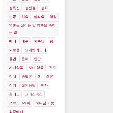
성육신
성탄절
성화
순종
신학
심리학
영감
영혼을 살리는 말 영혼을 죽이
는 말
예배
예수
예수님
왕
외로움
요게벳의노래
율법
은혜
인간
자녀양육
자녀 양육
전도
정치
종말론
죄
죄론
진리
질의응답
천사
출애굽
크리스마스
포르노그래피
하나님의 뜻
회중예배