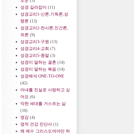
도문
(3)
성경 길라잡이
(11)
성경교리1-신론,기독론,성
령론
(13)
성경교리2-천사론,인간론,
죄론
(9)
성경교리3-구원
(13)
성경교리4-교회
(7)
성경교리5-종말
(3)
성경이 말하는 결혼
(14)
성경이 말하는 복음
(14)
성경해석 ONE-TO-ONE
(42)
아내를 진실로 사랑하고 싶
어요
(6)
악한 세대를 거스르는 삶
(10)
영감
(4)
영적 건강 진단서
(1)
왜 예수 그리스도여야만 하