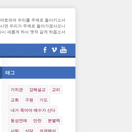
여호와여 우리를 주께로 돌이키소서
시면 우리가 주께로 돌아가겠사오니
다시 새롭게 하사 옛적 같게 하옵소서
태그
가치관
강해설교
교리
교회
구원
기도
내가 죽어야 예수가 산다
동성연애
만찬
분별력
사랑
상담
성경해석