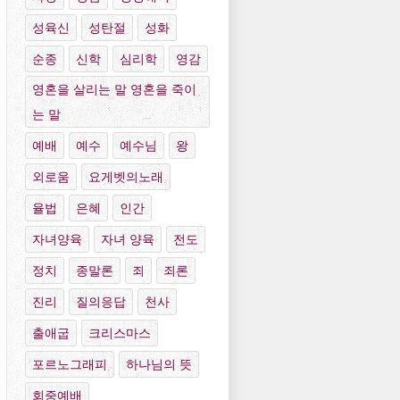
성육신
성탄절
성화
순종
신학
심리학
영감
영혼을 살리는 말 영혼을 죽이
는 말
예배
예수
예수님
왕
외로움
요게벳의노래
율법
은혜
인간
자녀양육
자녀 양육
전도
정치
종말론
죄
죄론
진리
질의응답
천사
출애굽
크리스마스
포르노그래피
하나님의 뜻
회중예배