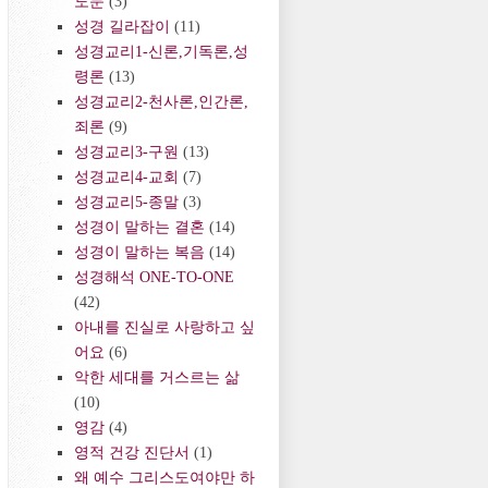
도문
(3)
성경 길라잡이
(11)
성경교리1-신론,기독론,성
령론
(13)
성경교리2-천사론,인간론,
죄론
(9)
성경교리3-구원
(13)
성경교리4-교회
(7)
성경교리5-종말
(3)
성경이 말하는 결혼
(14)
성경이 말하는 복음
(14)
성경해석 ONE-TO-ONE
(42)
아내를 진실로 사랑하고 싶
어요
(6)
악한 세대를 거스르는 삶
(10)
영감
(4)
영적 건강 진단서
(1)
왜 예수 그리스도여야만 하