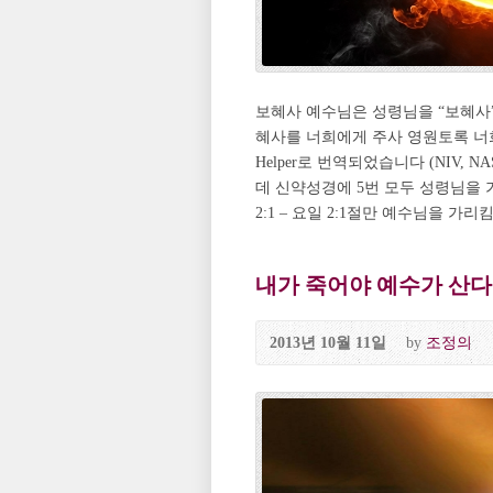
보혜사 예수님은 성령님을 “보혜사
혜사를 너희에게 주사 영원토록 너희와
Helper로 번역되었습니다 (NIV,
데 신약성경에 5번 모두 성령님을 가리키는
2:1 – 요일 2:1절만 예수님을 가리킴
내가 죽어야 예수가 산다 P
2013년 10월 11일
by
조정의