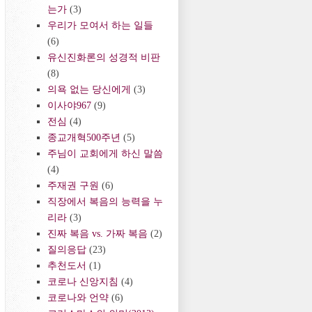
는가
(3)
우리가 모여서 하는 일들
(6)
유신진화론의 성경적 비판
(8)
의욕 없는 당신에게
(3)
이사야967
(9)
전심
(4)
종교개혁500주년
(5)
주님이 교회에게 하신 말씀
(4)
주재권 구원
(6)
직장에서 복음의 능력을 누
리라
(3)
진짜 복음 vs. 가짜 복음
(2)
질의응답
(23)
추천도서
(1)
코로나 신앙지침
(4)
코로나와 언약
(6)