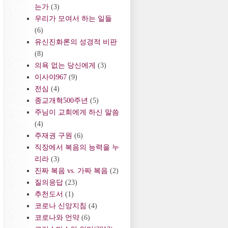
는가
(3)
우리가 모여서 하는 일들
(6)
유신진화론의 성경적 비판
(8)
의욕 없는 당신에게
(3)
이사야967
(9)
전심
(4)
종교개혁500주년
(5)
주님이 교회에게 하신 말씀
(4)
주재권 구원
(6)
직장에서 복음의 능력을 누
리라
(3)
진짜 복음 vs. 가짜 복음
(2)
질의응답
(23)
추천도서
(1)
코로나 신앙지침
(4)
코로나와 언약
(6)