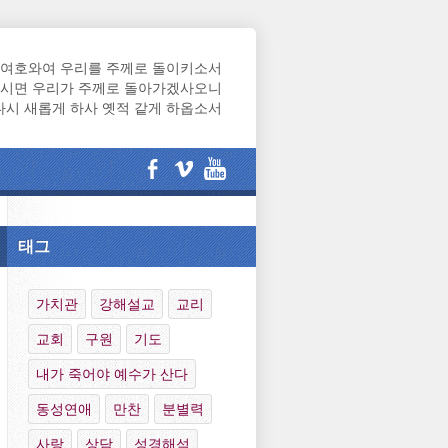
여호와여 우리를 주께로 돌이키소서
시면 우리가 주께로 돌아가겠사오니
다시 새롭게 하사 옛적 같게 하옵소서
태그
가치관
강해설교
교리
교회
구원
기도
내가 죽어야 예수가 산다
동성연애
만찬
분별력
사랑
상담
성경해석