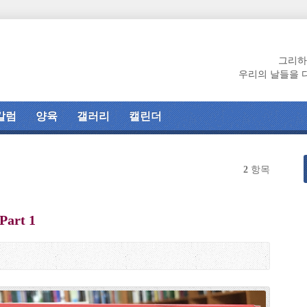
그리하
우리의 날들을 
칼럼
양육
갤러리
캘린더
2
항목
rt 1