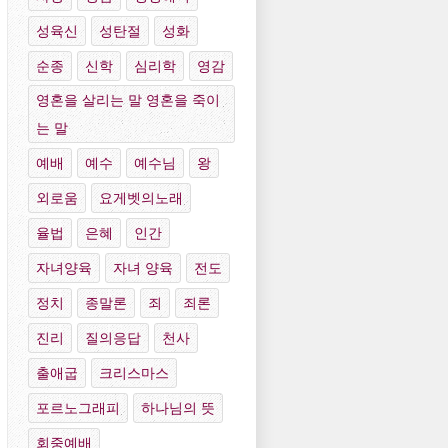
성육신
성탄절
성화
순종
신학
심리학
영감
영혼을 살리는 말 영혼을 죽이
는 말
예배
예수
예수님
왕
외로움
요게벳의노래
율법
은혜
인간
자녀양육
자녀 양육
전도
정치
종말론
죄
죄론
진리
질의응답
천사
출애굽
크리스마스
포르노그래피
하나님의 뜻
회중예배