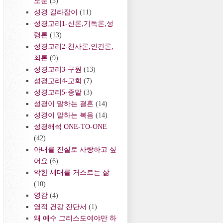
도문
(3)
성경 길라잡이
(11)
성경교리1-신론,기독론,성
령론
(13)
성경교리2-천사론,인간론,
죄론
(9)
성경교리3-구원
(13)
성경교리4-교회
(7)
성경교리5-종말
(3)
성경이 말하는 결혼
(14)
성경이 말하는 복음
(14)
성경해석 ONE-TO-ONE
(42)
아내를 진실로 사랑하고 싶
어요
(6)
악한 세대를 거스르는 삶
(10)
영감
(4)
영적 건강 진단서
(1)
왜 예수 그리스도여야만 하