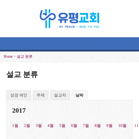
Home
>
설교 분류
설교 분류
성경 색인
주제
설교자
날짜
2017
1월
2월
3월
4월
5월
6월
7월
8월
9월
10월
1